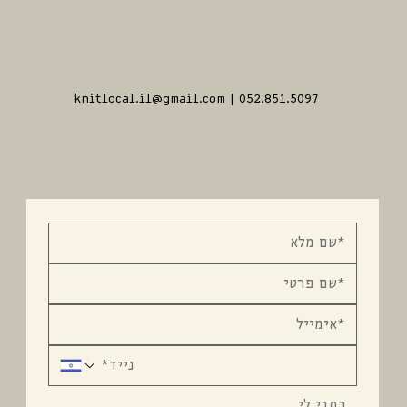
knitlocal.il@gmail.com
| 052.851.5097