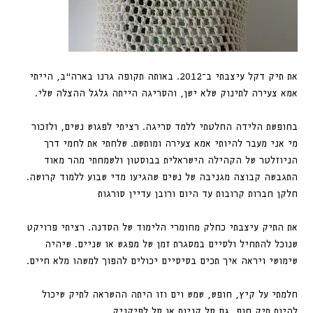
את תיק דקל עיצבתי ב־2012. באותה תקופה גרנו בארה״ב, הייתי
אמא צעירה לתינוק שלא ישן, והסריגה הייתה גלגל ההצלה שלי.
בחופשת הלידה החלטתי ללמד סריגה. רציתי לפגוש נשים, ולזכור
מי אני מעבר להיותי אמא צעירה ומותשת. שלחתי את לחמי דרך
הניוזלטר של הקהילה הישראלית בבוסטון ולשמחתי מהר מאוד
התגבשה קבוצה מגניבה של נשים שהגיעו מדי שבוע ללמוד קרושה.
חלקן חברות קרובות עד היום ורובן עדיין סורגות
את התיק עיצבתי כחלק מחומרי הלימוד של הסדנה. רציתי פרויקט
שנוכל להתחיל ולסיים במסגרת זמן של מפגש או שניים. שיהיה
שימושי ויראה איך תכים בסיסיים יכולים להפוך למשהו מלא חיים.
חלמתי על קיץ, חופש, שמש וים וזו היתה ההשראה לתיק שיכול
להיות תיק חוף, גם סל קניות או סל לפיקניק.