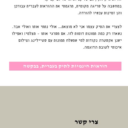
במחשבה על סריגה מקומית, תרגמתי את ההוראות לעברית עבורכן
והן זמינות עכשיו להורדה.
לצערי את התיק עצמו אני לא מוצאת... אולי נתתי אותו ואולי אבד.
נשארו רק כמה תמונות דומות לזו. אם תסרגי אותו - תצלמי! ואפילו
ישנן אקסטרה נקודות למי שתשלח תמונות עם סטיילינג וצילום
איכותי לטובת הדוגמה.
הוראות חינמיות לתיק בעברית, בבקשה
צרי קשר