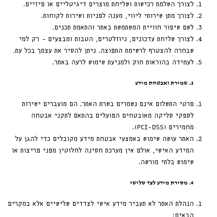
לצורך השלמת רכישות ושליחת מוצרים דיגיטליים או פיזיים.
לצורך מתן שירותי ליווי, מענה לפניות ושירות לקוחות.
לשם שיפור חוויית המשתמשת באתר והתאמת תכנים.
לצורך שליחת עדכונים, ניוזלטרים, הטבות ומבצעים – רק למי
שבחרה להצטרף לרשימת התפוצה. ניתן להסיר את עצמך בכל עת.
לעמידה בהוראות חוק ולמניעת שימוש לרעה באתר.
3. שמירת ואבטחת מידע
פרטי התשלום אינם נשמרים בשרת האתר. הם מועברים ישירות
לספקי סליקה מאובטחים הפועלים בהתאם לתקני אבטחה
מחמירים (PCI-DSS).
האתר עושה שימוש באמצעי אבטחת מידע מקובלים כדי להגן על
המידע האישי, אולם אין מערכת חסינה לחלוטין מפני פריצות או
שימוש בלתי מורשה.
4. מסירת מידע לצד שלישי
הנהלת האתר לא תעביר מידע אישי לצדדים שלישיים אלא במקרים
הבאים: