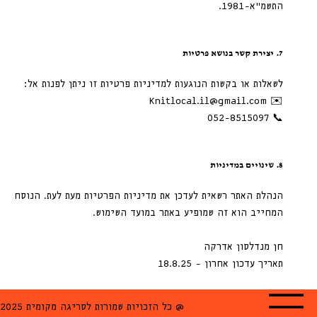
התשמ”א-1981.
7. יצירת קשר בנושא פרטיות
לשאלות או בקשות הנוגעות למדיניות פרטיות זו ניתן לפנות אל:
Knitlocal.il@gmail.com
✉️
📞 052-8515097
8. שינויים במדיניות
הנהלת האתר רשאית לעדכן את מדיניות הפרטיות מעת לעת. הנוסח
המחייב הוא זה שמופיע באתר במועד השימוש.
חן מנדלסון אדרקה
תאריך עדכון אחרון - 18.8.25
2025 כל הזכויות שמורות לסריגה מקומית @