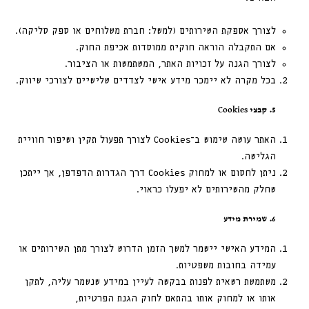
לצורך אספקת השירותים (למשל: חברת משלוחים או ספק סליקה).
אם התקבלה הוראה חוקית ממוסדות אכיפת החוק.
לצורך הגנה על זכויות האתר, המשתמשות או הציבור.
בכל מקרה לא יימכר מידע אישי לצדדים שלישיים לצורכי שיווק.
5. קבצי Cookies
האתר עושה שימוש ב־Cookies לצורך תפעול תקין ושיפור חוויית
הגלישה.
ניתן לחסום או למחוק Cookies דרך הגדרות הדפדפן, אך ייתכן
שחלק מהשירותים לא יפעלו כראוי.
6. שמירת מידע
המידע האישי יישמר למשך הזמן הדרוש לצורך מתן השירותים או
עמידה בחובות משפטיות.
משתמשת רשאית לפנות בבקשה לעיין במידע שנשמר עליה, לתקן
אותו או למחוק אותו בהתאם לחוק הגנת הפרטיות,