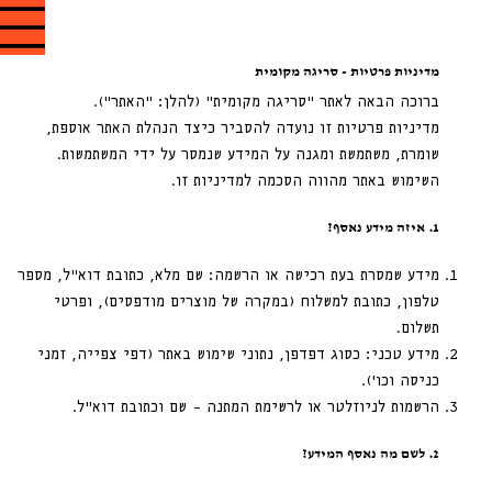
מדיניות פרטיות - סריגה מקומית
ברוכה הבאה לאתר “סריגה מקומית” (להלן: “האתר”).
מדיניות פרטיות זו נועדה להסביר כיצד הנהלת האתר אוספת,
שומרת, משתמשת ומגנה על המידע שנמסר על ידי המשתמשות.
השימוש באתר מהווה הסכמה למדיניות זו.
1. איזה מידע נאסף?
מידע שמסרת בעת רכישה או הרשמה: שם מלא, כתובת דוא”ל, מספר
טלפון, כתובת למשלוח (במקרה של מוצרים מודפסים), ופרטי
תשלום.
מידע טכני: כסוג דפדפן, נתוני שימוש באתר (דפי צפייה, זמני
כניסה וכו’).
הרשמות לניוזלטר או לרשימת המתנה – שם וכתובת דוא”ל.
2. לשם מה נאסף המידע?