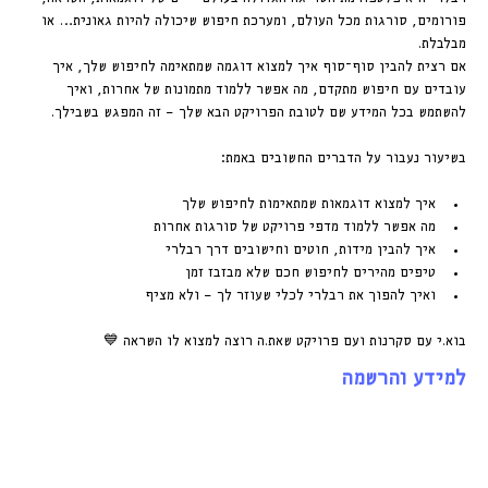
פורומים, סורגות מכל העולם, ומערכת חיפוש שיכולה להיות גאונית… או 
מבלבלת.
אם רצית להבין סוף־סוף איך למצוא דוגמה שמתאימה לחיפוש שלך, איך 
עובדים עם חיפוש מתקדם, מה אפשר ללמוד מתמונות של אחרות, ואיך 
להשתמש בכל המידע שם לטובת הפרויקט הבא שלך — זה המפגש בשבילך.
בשיעור נעבור על הדברים החשובים באמת:
איך למצוא דוגמאות שמתאימות לחיפוש שלך
מה אפשר ללמוד מדפי פרויקט של סורגות אחרות
איך להבין מידות, חוטים וחישובים דרך רבלרי
טיפים מהירים לחיפוש חכם שלא מבזבז זמן
ואיך להפוך את רבלרי לכלי שעוזר לך — ולא מציף
בוא.י עם סקרנות ועם פרויקט שאת.ה רוצה למצוא לו השראה 💙
למידע והרשמה