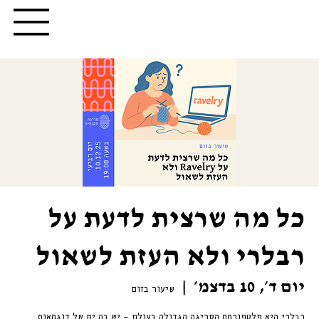
כל מה שרצית לדעת על
רבלרי ולא העזת לשאול
יום ד׳, 10 בדצמ׳
  |  
שיעור בזום
רבלרי היא פלטפורמת הסריגה הגדולה בעולם — יש בה ים של דוגמאות,