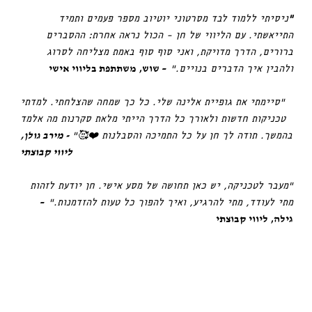
“
ניסיתי ללמוד לבד מסרטוני יוטיוב מספר פעמים ותמיד
התייאשתי. עם הליווי של חן – הכול נראה אחרת: ההסברים
ברורים, הדרך מדויקת, ואני סוף סוף באמת מצליחה לסרוג
– שוש, משתתפת בליווי אישי
ולהבין איך הדברים בנויים.”
״סיימתי את גופיית אלינה שלי. כל כך שמחה שהצלחתי. למדתי
טכניקות חדשות ולאורך כל הדרך הייתי מלאת סקרנות מה אלמד
- מירב גולן,
בהמשך. תודה לך חן על כל התמיכה והסבלנות ❤️🥰״
ליווי קבוצתי
“מעבר לטכניקה, יש כאן תחושה של מסע אישי. חן יודעת לזהות
–
מתי לעודד, מתי להרגיע, ואיך להפוך כל טעות להזדמנות.”
גילה, ליווי קבוצתי