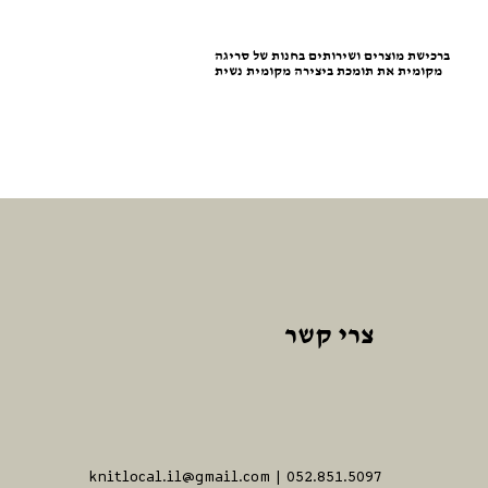
ברכישת מוצרים ושירותים בחנות של סריגה
מקומית את תומכת ביצירה מקומית נשית
צרי קשר
knitlocal.il@gmail.com
| 052.851.5097