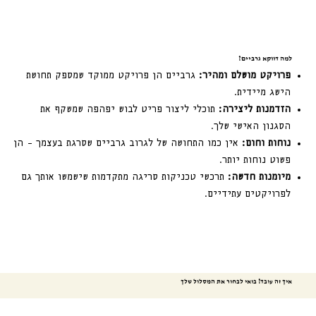
למה דווקא גרביים?
פרויקט מושלם ומהיר:
גרביים הן פרויקט ממוקד שמספק תחושת
הישג מיידית.
הזדמנות ליצירה:
תוכלי ליצור פריט לבוש יפהפה שמשקף את
הסגנון האישי שלך.
נוחות וחום:
אין כמו התחושה של לגרוב גרביים שסרגת בעצמך – הן
פשוט נוחות יותר.
מיומנות חדשה:
תרכשי טכניקות סריגה מתקדמות שישמשו אותך גם
לפרויקטים עתידיים.
איך זה עובד? בואי לבחור את המסלול שלך