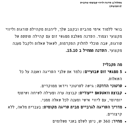
מסלול 1: סדנה וליווי קבוצתי מהבית
(5 שבועות)
בואי ללמוד איתי מהבית ובקצב שלך, ליהנות מקהילת סורגות וליווי
מקצועי וצמוד. הסדנה משלבת מפגשי זום עם קהילה תוססת של
סורגות, שבה תוכלי לחלוק התקדמות, לשאול שאלות ולקבל מענה
מקצועי.
הסדנה תתחיל ב 15.10.
מה תקבלי?
5 מפגשי זום שבועיים:
נלמד את שלבי הסריגה ואענה על כל
השאלות.
סרטוני הדרכה
: גישה לסרטוני וידאו ממוקדים.
קבוצת וואטסאפ ייעודית:
קבוצה ערה ופעילה לשיחה ושיתוף
יומיומי, עם ליווי אישי ומענה לכל שאלה ממני.
מדריך הסריגה לגרביים מבית סריגה מקומית:
בעברית מלאה, ללא
קיצורים.
מחיר:
360 ₪, ניתן לשלם בשני תשלומים