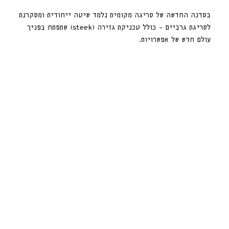
בסדנה החדשה של סריגה מקומית נלמד שיטה ייחודית ומסקרנת
לסריגת גרביים – כולל טכניקת גזירה (steek) שתפתח בפניך
עולם חדש של אפשרויות.