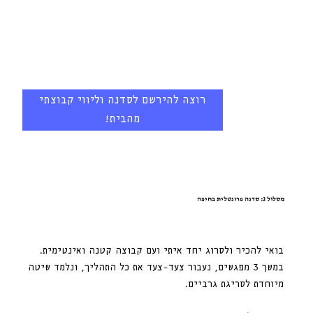
רוצה להירשם לסדנה וליווי קבוצתי
מהבית!
מסלול 2: סדנה פרונטלית בחיפה
בואי להכיר ולסרוג יחד איתי ועם קבוצה קטנה ואינטימית.
במשך 3 מפגשים, נעבור צעד-צעד את כל התהליך, ונלמד שיטה
מיוחדת לסריגת גרביים.