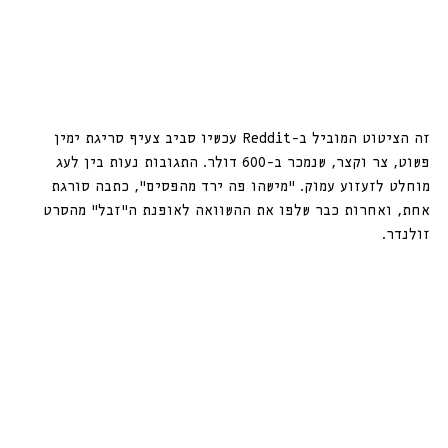
זה הציטוט המוביל ב-Reddit עכשיו סביב צעיף סריגת ימין 
פשוט, צר וקצר, שנמכר ב-600 דולר. התגובות נעות בין לעג 
מוחלט לזעזוע עמוק. “מישהו פה ירד מהפסים”, כתבה סורגת 
אחת, ואחרות כבר שלפו את ההשוואה לאופנת ה”זבל” מהסרט 
זולנדר.