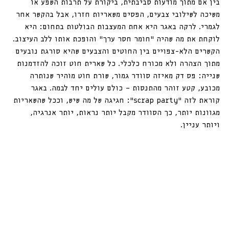
בין אם מתוך מודעות סביבתית, ביקורת על תרבות השפע או 
משיכה לשילובי צבעים, הפסים משאריות חזרו, אבל בהקשר אחר 
לגמרי. לרקה באגר היא אחת המעצבות הבולטות בתחום: היא 
לוקחת את מה שהיה “חומר חסר ערך” והופכת אותו ללב העיצוב. 
הקשרים הלא-צפויים בין החוטים והצבעים שהיא סורגת נובעים 
מתוך הצהרה ולא מכורח כלכלי. כל שארית חוט זוכה להזדמנות 
שנייה: פס דק מאיזה סוודר גמור, שורת חוט מוהיר שנותרה 
מכובע, קטע זוהר מהתנסות — כולם עולים יחד לבמה. באגר 
קוראת לזה “scrap party”: חגיגה של מה שיש, וככל שהשאריות 
מגוונות יותר, כך הסוודר מקבל יותר נראות, יותר אנרגיה, 
ויותר עניין.