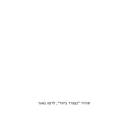
סוודר ״בנפרד ביחד״, לרקה באגר