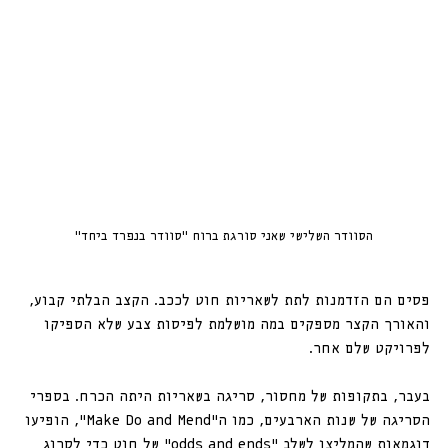
הסוודר השלישי שאני סורגת ברוח ״סוודר בנפרד ביחד״
פסים הם הזדמנות לתת לשאריות חוט לככב. הקצב הבלתי קבוע, 
והאורך הקצר מספקים במה מושלמת לפיסות צבע שלא הספיקו 
לפרויקט שלם אחר.
בעבר, בתקופות של מחסור, סריגה בשאריות היתה הכרח. בספרי 
הסריגה של שנות הארבעים, כמו ה”Make Do and Mend”, הופיעו 
דוגמאות שהמליצו לשלב “odds and ends” של חוט כדי לסרוג 