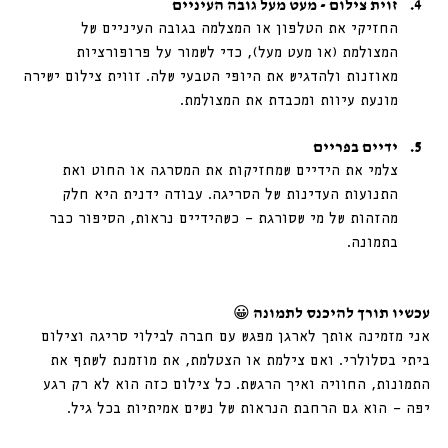
זוית צילום - מעט מעל גובה העיניים
החזיקי את הטלפון או המצלמה בגובה העיניים של 
המצולמת (או מעט מעל), כדי לשמור על פרופורציות 
מאוזנות ולהדגיש את היופי הטבעי שלה. זווית צילום ישירה 
מונעת עיוות ומכבדת את המצולמת.
ידיים בפריים
צלמי את הידיים שמחזיקות את המסרגה או החוט ואת 
התנועות העדינות של הסריגה. עבודה ידנית היא חלק 
מהזהות של מי שסורגת — כשהידיים נראות, הסיפור כבר 
בתמונה.
עכשיו תורך להיכנס לתמונה 😀
אני מזמינה אותך לארגן מפגש עם חברה לבילוי סריגה וצילום 
ביתי בסלולרי. ואם צילמת או הצטלמת, את מוזמנת לשתף את 
התמונות, החוויה ואיך הרגשת. כל צילום כזה הוא לא רק רגע 
יפה — הוא גם הרחבת הנראות של נשים אמיתיות בכל גיל. 