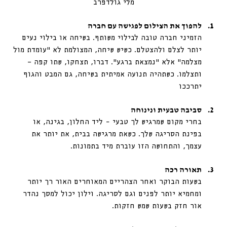
מלי גולדפרב
להפוך את הצילום לפגישה עם חברה
הזמיני חברה טובה לבילוי משותף. בשיחה או בילוי נעים 
יותר לצלם ולהצטלם. כשיש שיחה, המצולמת לא “עומדת מול 
מצלמה” אלא “נמצאת ברגע”. דברו, תצחקו, שתו קפה — 
ותצלמו. כשתהיה תנועה אמיתית בשיחה, גם המבט והגוף 
יתרככו
סביבה טבעית ונינוחה
בחרי מקום שמרגיש לך טבעי – ליד החלון, בגינה, או 
בפינת הסריגה שלך. כשאת מרגישה בבית, את יותר את 
עצמך, והתחושה הזו עוברת מיד בתמונות.
תאורה רכה
בשעות הבוקר ואחר הצהריים המאוחרים האור רך יותר 
ומחמיא יותר לפנים וגם לסריגה. וילון יכול למסך נהדר 
אור חזק בשעות שמש חזקות. 