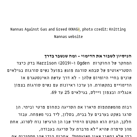
Nannas Against Gas and Greed (KNAG
)
, photo credit: Knitting 
Nannas website
הניסיון לשבור את הדימוי – ומה שנשבר בדרך
המחקר של החוקרות  Ogden ו-Harrison (2019) 
בדק כיצד 
הסטריאוטיפ של סבתא סורגת פוגש בפועל נשים סורגות בגילאים 
שונים בחיי היומיום שלהן - לא דרך עדשת האינסטגרם או 
הדימויים בתקשורת. 
הן ערכו ראיונות עם נשים סורגות בצפון 
אנגליה ובצפון ויילס, בגילאים 25 עד 69. 
רבות מהמשתתפות תיארו את הסריגה כתחום פרטי וביתי. הן 
סרגו בשקט בערבים על בבית, בסלון, ליד בני משפחה. עבור 
חלקן, הבית הוא המקום היחיד שבו הן הרגישו נוח לסרוג. אחת 
מהן סיפרה שהיא 
“
לא
מדברת
על
סריגה
בעבודה
, 
כדי
שלא
יחשבו
שאני
משועממת
”
. אחרות הודו שהן מסתירות את 