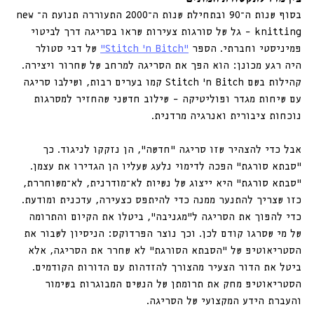
בסוף שנות ה־90 ובתחילת שנות ה־2000 התעוררה תנועת ה־new 
knitting – גל של סורגות צעירות שראו בסריגה דרך לביטוי 
פמיניסטי וחברתי. הספר 
“Stitch ’n Bitch”
 של דבי סטולר 
היה רגע מכונן: הוא הפך את הסריגה למרחב של שחרור ויצירה. 
קהילות בשם Stitch ’n Bitch קמו בערים רבות, ושילבו סריגה 
עם שיחות מגדר ופוליטיקה – שילוב חדשני שהחזיר למסרגות 
נוכחות ציבורית ואנרגיה מרדנית. 
אבל כדי להצהיר שזו סריגה ״חדשה”, הן נזקקו לניגוד. כך 
“סבתא סורגת” הפכה לדימוי נלעג שעליו הן הגדירו את עצמן. 
״סבתא סורגת” היא ייצוג של נשיות לא־מודרנית, לא־משוחררת, 
כזו שצריך להתנער ממנה כדי להיתפס כצעירה, עדכנית ומודעת. 
כדי להפוך את הסריגה ל”מגניבה”, 
ביטלו את הקיום והתרומה 
של מי שסרגו קודם לכן. וכך נוצר הפרדוקס: הניסיון לשבור את 
הסטריאוטיפ של “הסבתא הסורגת” לא שחרר את הסריגה, אלא
ביטל את הדור הצעיר מהצורך להזדהות עם הדורות הקודמים. 
הסטריאוטיפ
מחק את תרומתן של הנשים המבוגרות בשימור 
והעברת הידע המקצועי של הסריגה. 