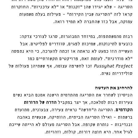
הסריגה – שלא יגידו שהן “זקנות” או “לא עדכניות”. החוקרות 
קראו לזה “הסריגה שבין הקירות” – פעילות בעלת משמעות 
עמוקה, אבל כזו שהחברה לא תמיד רואה.
רבות מהמשתתפות, במיוחד המבוגרות, סרגו לצורכי צדקה: 
כובעים לתינוקות, שמיכות לפגים, סוודרים לפליטים. אבל 
העשייה הזו כמעט לא נראתה או זכתה להערכה, כי היא נתפסה 
“לא מודרנית”. לעומת זאת, פרויקטים תקשורתיים כמו 
Pussyhat Project
 זכו לחשיפה עצומה, אף ששתיהן פעולות של 
סולידריות נשית.
להרחיב את העדשה
הניסיון לשחרר את הסריגה מהתדמית הישנה אמנם הביא נשים 
צעירות רבות למלאכה, אך יצר במקביל 
הדרה של הדורות 
הקודמים
. הסריגה ה”חדשה” נראית צעירה, צבעונית, מתועדת 
ברשתות – ואילו הסריגה הביתית, הוותיקה, שנעשית באהבה 
ובנדיבות – נותרת שקופה. אבל הסריגה מעולם לא הייתה שייכת 
לגיל אחד. היא חוצה דורות, קולות, וזהויות.