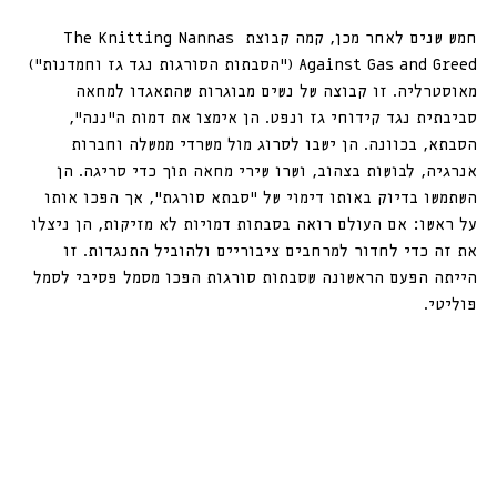
חמש שנים לאחר מכן, קמה קבוצת The Knitting Nannas 
Against Gas and Greed (״הסבתות הסורגות נגד גז וחמדנות״) 
מאוסטרליה. זו קבוצה של נשים מבוגרות שהתאגדו למחאה 
סביבתית נגד קידוחי גז ונפט. הן אימצו את דמות ה“ננה”, 
הסבתא, בכוונה. הן ישבו לסרוג מול משרדי ממשלה וחברות 
אנרגיה, לבושות בצהוב, ושרו שירי מחאה תוך כדי סריגה. הן 
השתמשו בדיוק באותו דימוי של “סבתא סורגת”, אך הפכו אותו 
על ראשו: אם העולם רואה בסבתות דמויות לא מזיקות, הן ניצלו 
את זה כדי לחדור למרחבים ציבוריים ולהוביל התנגדות. זו 
הייתה הפעם הראשונה שסבתות סורגות הפכו מסמל פסיבי לסמל 
פוליטי.