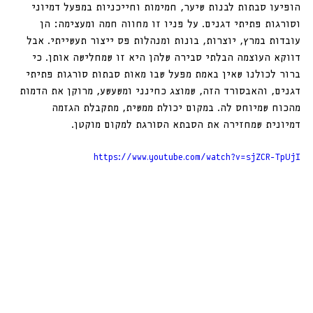
הופיעו סבתות לבנות שיער, חמימות וחייכניות במפעל דמיוני 
וסורגות פתיתי דגנים. על פניו זו מחווה חמה ומעצימה: הן 
עובדות במרץ, יוצרות, בונות ומנהלות פס ייצור תעשייתי. אבל 
דווקא העוצמה הבלתי סבירה שלהן היא זו שמחלישה אותן. כי 
ברור לכולנו שאין באמת מפעל שבו מאות סבתות סורגות פתיתי 
דגנים, והאבסורד הזה, שמוצג כחינני ומשעשע, מרוקן את הדמות 
מהכוח שמיוחס לה. במקום יכולת ממשית, מתקבלת הגזמה 
דמיונית שמחזירה את הסבתא הסורגת למקום מוקטן.
https://www.youtube.com/watch?v=sjZCR-TpUjI