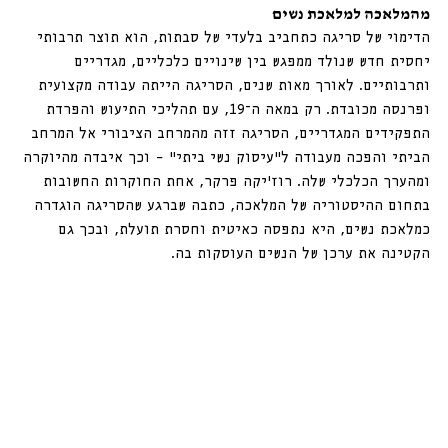
מהמלאכה למלאכת נשים
הדימוי של סריגה כתחביב בלעדי של סבתות, הוא תוצר תרבותי 
יחסית חדש שנולד ממפגש בין שינויים כלכליים, מגדריים 
ותרבותיים. לאורך מאות שנים, הסריגה הייתה עבודה מקצועית 
ופרנסה מכובדת. רק במאה ה־19, עם תהליכי התיעוש והפרדת 
התפקידים המגדריים, הסריגה זזה מהמרחב הציבורי אל המרחב 
הביתי והפכה מעבודה ל”עיסוק נשי ביתי” – וכך איבדה מהיוקרה 
ומהערך הכלכלי שלה. 
רוז׳יקה פרקר, אחת החוקרות החשובות 
בתחום ההיסטוריה של המלאכה, כתבה שברגע שהסריגה הוגדרה 
כמלאכת נשים, היא נתפסה כאיטית וחסרת תועלת, ובכך גם 
הקטינה את ערכן של הנשים העוסקות בה.