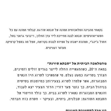
בקשתי מהבינה המלאכותית תמונה של סבתא סורגת. קבלתי תמונה עם כל 
הסטריאוטיפים: סבתא לבנה מחייכת ליד עדן החלון, ריבועי גראני בסל, 
חתול ג׳ינג׳י, תמונות ישנות על מפיות לבנות בקרושה, ספל תה בספל קרמיקה 
מעוטר ועציצים.
מהמלאכה הביתית אל “סבתא סורגת”
במאה ה־20, כשהתעשייה החלה לייצר בגדים זולים וזמינים, 
הצורך בסריגה כמעט נעלם. מי שהמשיכו לסרוג היו הנשים 
המבוגרות, אשר שלמדו לסרוג בצעירותן כמיומנות בסיסית 
בניהול הבית. כך נוצר פער דורי: הדור הצעיר יצא לעבוד, 
והנשים המבוגרות נשארו לסרוג בבית. 
כך נולד הדימוי של 
הסבתא הסורגת: סבלנית, ביתית, ובעיקר - חסרת כוח חברתי.
בין מרד לתקשורת המונים