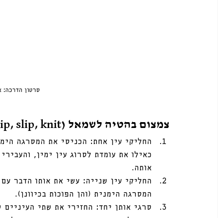
סרטון הדרכה: א
צמצום בהטיה לשמאל (SSK - slip, slip, knit)
החליקי עין אחת: הכניסי את המסרגה הימנ
כאילו את עומדת לסרוג עין ימין, והעבירי
אותה. 
החליקי עין שנייה: עשי את אותו הדבר עם 
המסרגה הימנית (והן הפוכות בכיוונן).
סרגי אותן יחד: החזירי את שתי העיניים 