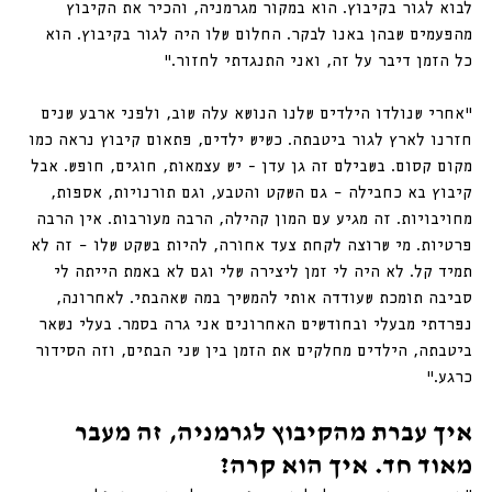
לבוא לגור בקיבוץ. הוא במקור מגרמניה, והכיר את הקיבוץ 
מהפעמים שבהן באנו לבקר. החלום שלו היה לגור בקיבוץ. הוא 
כל הזמן דיבר על זה, ואני התנגדתי לחזור.״
״אחרי שנולדו הילדים שלנו הנושא עלה שוב, ולפני ארבע שנים 
חזרנו לארץ לגור ביטבתה. כשיש ילדים, פתאום קיבוץ נראה כמו 
מקום קסום. בשבילם זה גן עדן - יש עצמאות, חוגים, חופש. אבל 
קיבוץ בא כחבילה – גם השקט והטבע, וגם תורנויות, אספות, 
מחויבויות. זה מגיע עם המון קהילה, הרבה מעורבות. אין הרבה 
פרטיות. מי שרוצה לקחת צעד אחורה, להיות בשקט שלו – זה לא 
תמיד קל. לא היה לי זמן ליצירה שלי וגם לא באמת הייתה לי 
סביבה תומכת שעודדה אותי להמשיך במה שאהבתי. לאחרונה, 
נפרדתי מבעלי ובחודשים האחרונים אני גרה בסמר. בעלי נשאר 
ביטבתה, הילדים מחלקים את הזמן בין שני הבתים, וזה הסידור 
כרגע.״
איך עברת מהקיבוץ לגרמניה, זה מעבר 
מאוד חד. איך הוא קרה?