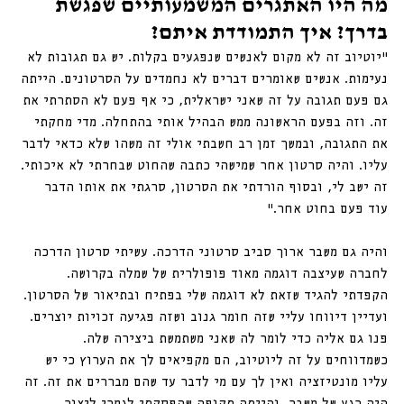
מה היו האתגרים המשמעותיים שפגשת 
בדרך? איך התמודדת איתם?
“יוטיוב זה לא מקום לאנשים שנפגעים בקלות. יש גם תגובות לא 
נעימות. אנשים שאומרים דברים לא נחמדים על הסרטונים. הייתה 
גם פעם תגובה על זה שאני ישראלית, כי אף פעם לא הסתרתי את 
זה. וזה בפעם הראשונה ממש הבהיל אותי בהתחלה. מדי מחקתי 
את התגובה, ובמשך זמן רב חשבתי אולי זה משהו שלא כדאי לדבר 
עליו. והיה סרטון אחר שמישהי כתבה שהחוט שבחרתי לא איכותי. 
זה ישב לי, ובסוף הורדתי את הסרטון, סרגתי את אותו הדבר 
עוד פעם בחוט אחר.״ 
והיה גם משבר ארוך סביב סרטוני הדרכה. עשיתי סרטון הדרכה 
לחברה שעיצבה דוגמה מאוד פופולרית של שמלה בקרושה. 
הקפדתי להגיד שזאת לא דוגמה שלי בפתיח ובתיאור של הסרטון. 
ועדיין דיווחו עליי שזה חומר גנוב ושזה פגיעה זכויות יוצרים. 
פנו גם אליה כדי לומר לה שאני משתמשת ביצירה שלה. 
כשמדווחים על זה ליוטיוב, הם מקפיאים לך את הערוץ כי יש 
עליו מונטיזציה ואין לך עם מי לדבר עד שהם מבררים את זה. זה 
היה רגע של משבר, והייתה תקופה שהפסקתי לגמרי ליצור 