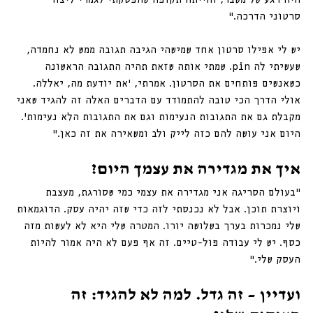
סרטוני הדרכה.”
יש לי אפילו סרטון אחד שמישהי הגיבה תגובה ממש לא נחמדה, 
שעשיתי לה pin. שמתי אותה שזאת תהיה התגובה הראשונה 
כשאנשים פותחים את הסרטון. אמרתי, ׳את יודעת מה, יאללה. 
אולי הדרך הכי טובה להתמודד עם הדברים האלה זה להגיד שאני 
מקבלת גם את התגובות הנעימות וגם את התגובות הלא נעימות׳. 
היום אני עושה להם כזה לייק ולב ומשאירה את זה כאן.״
איך את מגדירה את עצמך היום?
“בעולם הסריגה אני מגדירה את עצמי כמי שסורגת, מעצבת 
ויוצרת תוכן. אבל לא נכנסתי לזה כדי שזה יהיה עסק. הדוגמאות 
שלי נמכרות בערך בשלושה יורו. המטרה שלי היא לא לעשות מזה 
כסף. יש לי עבודה פול-טיים. זה אף פעם לא היה אמור להיות 
העסק שלי.”
ועדיין – זה גדל. למה לא להגיד: זה 