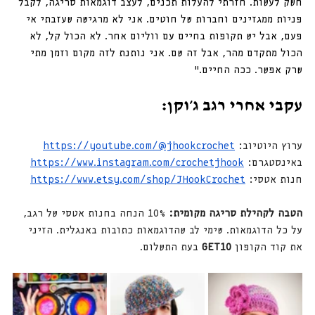
חשק לעשות. חזרתי להעלות תכנים, לעצב דוגמאות סריגה, לקבל 
פניות ממגזינים וחברות של חוטים. אני לא מרגישה שעזבתי אי 
פעם, אבל יש תקופות בחיים עם ווליום אחר. לא הכול קל, לא 
הכול מתקדם מהר, אבל זה שם. אני נותנת לזה מקום וזמן מתי 
שרק אפשר. ככה החיים.”
עקבי אחרי רגב ג׳וקן:
ערוץ היוטיוב: 
https://youtube.com/@jhookcrochet
באינסטגרם: 
https://www.instagram.com/crochetjhook
חנות אטסי: 
https://www.etsy.com/shop/JHookCrochet
הטבה לקהילת סריגה מקומית:
 10% הנחה בחנות אטסי של רגב, 
על כל הדוגמאות. שימי לב שהדוגמאות כתובות באנגלית. הזיני 
את קוד הקופון 
GET10 
בעת התשלום.