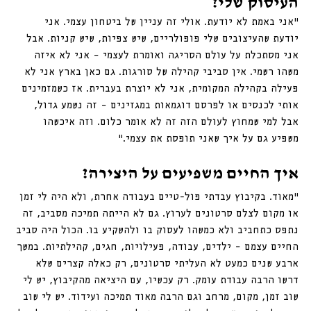
העיסוק שלי?
“אני באמת לא יודעת. אולי זה עניין של ביטחון עצמי. אני 
יודעת שהעיצובים שלי פופולריים, שיש צפיות, שיש קניות. אבל 
אני מסתכלת על עולם הסריגה ואומרת לעצמי – אני לא איזה 
משהו רשמי. אין סביבי קהילה של סורגות. גם כאן בארץ אני לא 
פעילה בקהילה המקומית, אני לא יוצרת בעברית. אז כשמזמינים 
אותי לכנסים או לפרסם דוגמאות במגזינים – זה נשמע גדול, 
אבל למי שמחוץ לעולם הזה זה לא אומר כלום. וזה איכשהו 
משפיע גם על איך שאני תופסת את עצמי.”
איך החיים משפיעים על היצירה?
“מאוד. בקיבוץ עבדתי פול-טיים בעבודה אחרת, ולא היה לי זמן 
או מקום לצלם סרטונים לערוץ. גם לא הייתה תמיכה מסביב, זה 
נתפס כתחביב ולא כמשהו לעסוק בו ולהשקיע בו. הכול היה סביב 
החיים עצמם – ילדים, עבודה, פעילויות, חגים, קהילתיות. במשך 
ארבע שנים כמעט לא העליתי סרטונים, רק כאלה קצרים שלא 
דרשו הרבה עבודת עומק. רק עכשיו, עם היציאה מהקיבוץ, יש לי 
שוב זמן, מקום, מרחב וגם הרבה מאוד תמיכה ועידוד. יש לי שוב 