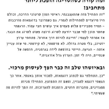
ומה קורה כשהסריגה הופכת ליותר 
מתחביב?
“זה התחיל מזה שהתעצבנתי. ראיתי המון סרטוני הדרכה, וכולם 
היו מיועדים למתחילות לגמרי. גם כשמדובר בדוגמאות מורכבות 
– תמיד מסבירים שלוש פעמים איך עושים חצי עמוד. הרגשתי 
שחסר תוכן למי שכבר יודעת לסרוג ורוצה פשוט לסרוג את הבגד. 
אז אמרתי לעצמי: ׳חייבת להיות דרך אחרת׳. פתחתי ערוץ 
יוטיוב, בלי מטרה גדולה. לא פרסמתי, לא קידמתי. מי שזה עניין 
אותה – הגיעה. הייתי בחופשת לידה בגרמניה, חופשה של 
שנתיים, היה לי זמן. הערוץ גדל אורגנית.”
ובאיזשהו שלב זה כבר הפך לעיסוק מרכזי.
“כן. התחלתי גם לכתוב דוגמאות, למכור אותן באטסי. אחר כך 
הגשתי דוגמא למגזין, ומשם זה התפוצץ. התחילו פניות 
ממגזינים, מחברות חוטים, הזמנות לתערוכות. זה הפך להיות מה 
שעשיתי.”