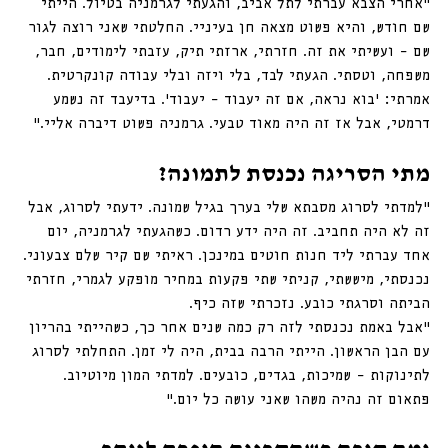
“אחרי הצבא עברתי לתל אביב, והגעתי לגרמניה בטיול. הייתי 
שם חודש, והיא פשוט מצאה חן בעיניי. החלטתי שאני רוצה לגור 
שם – ועשיתי את זה. חזרתי, ארזתי תיק, עזבתי לימודים, חבר, 
משפחה, וטסתי. הגעתי לבד, בלי ויזה ובלי עבודה קונקרטית. 
אמרתי: ׳בוא נראה, אם זה יעבוד – יעבוד׳. בדיעבד זה נשמע 
דרמטי, אבל אז זה היה מאוד טבעי. גרמניה פשוט דיברה אליי.”
מתי הסריגה נכנסת לתמונה?
“למדתי לסרוג מסבתא שלי בערך בגיל שמונה. ידעתי לסרוג, אבל 
זה לא היה תחביב. זה היה ידע רדום. כשהגעתי לגרמניה, יום 
אחד עברתי ליד חנות חוטים במינכן. ראיתי שם קיר שלם צבעוני. 
נכנסתי, מיששתי, קניתי שתי פקעות במחיר מופקע לגמרי, חזרתי 
הביתה וסרגתי כובע. נזכרתי שזה כיף.
״אבל באמת נכנסתי לזה רק כמה שנים אחר כך, כשהייתי בהריון 
עם הבן הראשון. הייתי הרבה בבית, היה לי זמן. התחלתי לסרוג 
לתינוקות – שמיכות, בגדים, כובעים. למדתי המון מיוטיוב. 
פתאום זה נהיה משהו שאני עושה כל יום.”