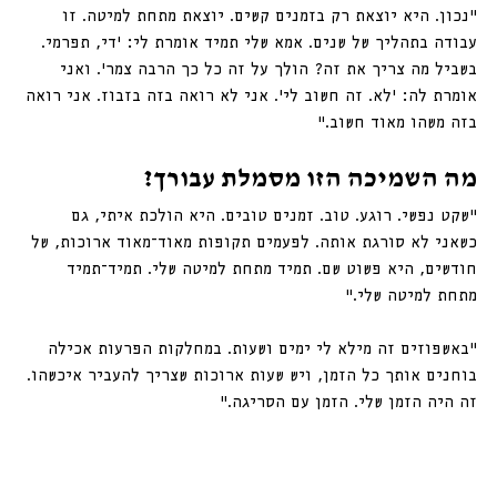
“נכון. היא יוצאת רק בזמנים קשים. יוצאת מתחת למיטה. זו 
עבודה בתהליך של שנים. אמא שלי תמיד אומרת לי: ‘די, תפרמי. 
בשביל מה צריך את זה? הולך על זה כל כך הרבה צמר’. ואני 
אומרת לה: ‘לא. זה חשוב לי’. אני לא רואה בזה בזבוז. אני רואה 
בזה משהו מאוד חשוב.״
מה השמיכה הזו מסמלת עבורך?
״שקט נפשי. רוגע. טוב. זמנים טובים. היא הולכת איתי, גם 
כשאני לא סורגת אותה. לפעמים תקופות מאוד־מאוד ארוכות, של 
חודשים, היא פשוט שם. תמיד מתחת למיטה שלי. תמיד־תמיד 
מתחת למיטה שלי.״
״באשפוזים זה מילא לי ימים ושעות. במחלקות הפרעות אכילה 
בוחנים אותך כל הזמן, ויש שעות ארוכות שצריך להעביר איכשהו. 
זה היה הזמן שלי. הזמן עם הסריגה.״