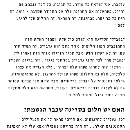
עוקבת. אני קוראת כל שורה, כל תגובה, כל דבר שנכתב שם. 
והיום, כשהעלית את התמונה שלך עם הסוודר שסרגת – וואו. זה 
היה כל כך יפה. מבחינתי, זה השראה. זה החלום שלי להגיע 
לשם.״
״בשבילי הסריגה היא קודם כול שקט. ומתוך השקט הזה 
מסתובבים המון חלומות. אחד מהם הוא גרביים. זה תמיד היה 
שם, זה לא רעיון חדש. אבל תמיד הורידו אותי מזה ואמרו לי: 
׳בשביל מה? לכי תקני גרביים במחסני ביגוד׳. וזה בדיוק העניין 
– הרצון הזה לסרוג משהו שלא “צריך”, שלא מצדיק את עצמו 
כלכלית, אלא בא מחלום. משהו שנולד מהרצון, לא מהשימושיות. 
גדלתי וחונכתי על דברים פרקטיים. אבל היום אני מבינה שמותר 
גם לא לעשות דברים פרקטיים. בעיניי, הסריגה היא חלק מחלום 
הרבה יותר גדול. ומותר לחלום.״
האם יש חלום בסריגה שכבר הגשמת?
״כן. נעליים לתינוקות. אם הייתי מראה לך את הנעלולים 
הקטנטנים האלה… זה היה פרויקט שאפילו אמא שלי לא האמינה 