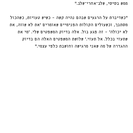
ממש בסיסי, שלב־אחרי־שלב.״
״כשדיברת על הרגעים שבהם נהיה קשה – כשיש טעויות, כשהכול 
מסתבך, וכשעולים הקולות הפנימיים שאומרים ׳את לא שווה, את 
לא יכולה׳ – זה פגע בול. אלה בדיוק המשפטים שלי. ׳מי את 
שתעזי בכלל. אל תעזי.׳ שלושת המשפטים האלה הם בדיוק 
ההגדרה של מה שאני מרגישה וחושבת כלפי עצמי.״