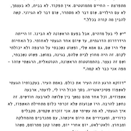
מתפרצת – החיים מתמוטטים. אין תפקוד. לא בבית, לא בעצמך, 
לא עם הילדים. שום דבר לא מסתדר, שום דבר לא הגיוני. קשה 
להבין מה קורה בכלל.״
״יש לי בעל מדהים, אבל בפעם הראשונה לא הבינו. זו הייתה 
הידרדרות הדרגתית, עד שיום אחד הגעתי לאחותי. כל האחיות 
שלי היו שם, גם אמא שלי, ופשוט נשכבתי על הרצפה ולא יכולתי 
לקום. זה היה מחוץ לבית שלהם, בגינה, במושב. פשוט נשכבתי, 
ושם זה נעצר. בהתמוטטות הראשונה, הטוטאלית, הרגשתי שזהו – 
מפה אני כבר לא קמה.״
״דווקא הרגע הזה העיר את כולם. באמת העיר. בעקבותיו הגעתי 
לאשפוז פסיכיאטריה. בסך הכול היו לי, לדעתי, ארבעה 
אשפוזים, וכל אחד מהם נמשך בין שלושה לארבעה חודשים. זה 
נחשב להרבה. היו שבועות שלא זכרתי כלום מתחילת האשפוז, לא 
איך הגעתי, לא מה עשיתי שם. אני זוכרת שקמים, מקבלים 
כדורים, ומעבירים את היום איכשהו, עם מתנדבים מהמחלקה 
ומבחוץ. ולאט־לאט, יום אחרי יום, משהו קטן מתרומם, משהו 