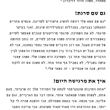
מסתדר, משהו חוזר לזיכרון.״ 
גם שם סרגת?
״גם שם אמא שלי דחפה להשיג אישורים לסריגה. אנשים אחרים 
התעסקו בצביעה, במנדלות ובפעילויות שונות, ואני בעיקר 
סרגתי. לא את השמיכה. סרגתי פרויקטים קטנים שאפשר לסיים. 
באשפוזים זה חשוב שיהיה משהו שניתן לסיים, זה נותן תחושה 
של סגירת מעגל. את רוב הדברים שסרגתי נתתי במתנה, אני לא 
מוכרת. אבל יש הבדל ברור בין השמיכה מהאשפוז הראשון לבין 
הדברים שסרגתי אחר כך. השמיכה היא משהו שלי. משהו שאני 
עושה בשבילי, לא בשביל אף אחד אחר. לא משנה אם זה לוקח 
חודש, שנה או שנתיים – זה נשאר שלי.״
איך את מרגישה היום? 
״אחת הסיבות שהצטרפתי לטסט של הסוודר שלך זה שרציתי, פעם 
אחת, לעשות משהו שמאתגר אותי. אותו דבר עם הגרביים, וגם עם 
אלינה. אני מנסה. אני באמת משתדלת. אני חושבת שהיה לי קל 
יותר, אם ההוראות היו מאוד־מאוד פשוטות. אני צריכה הסבר 