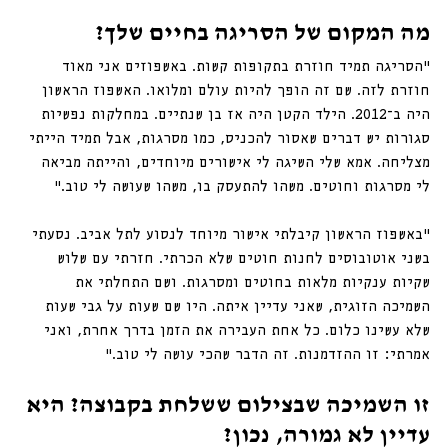
מה המקום של הסריגה בחיים שלך?
״הסריגה תמיד חוזרת בתקופות קשות. באשפוזים אני מאוד 
חוזרת לזה. שם זה הופך להיות עולם ומלואו. האשפוז הראשון 
היה ב־2012. הילד הקטן היה אז בן שנתיים. במחלקות נפשיות 
סגורות יש דברים שאסור להכניס, כמו מסרגות, אבל תמיד הייתי 
מצליחה. אמא שלי השיגה לי אישורים מיוחדים, והייתה מביאה 
לי מסרגות וחוטים. משהו להתעסק בו, משהו שעושה לי טוב.”
“באשפוז הראשון קיבלתי אישור מיוחד לנסוע לתל אביב. נסעתי 
בשני אוטובוסים לחנות חוטים שלא הכרתי. חזרתי עם שלוש 
שקיות ענקיות מלאות בחוטים ומסרגות. ושם התחלתי את 
השמיכה הזוגית, שאני עדיין איתה. היו שם שעות על גבי שעות 
שלא עשינו כלום. כל אחת העבירה את הזמן בדרך אחרת, ואני 
אמרתי: זו ההזדמנות. זה הדבר שהכי עושה לי טוב.״
זו השמיכה שבצילום ששלחת בקבוצה? היא 
עדיין לא גמורה, נכון?