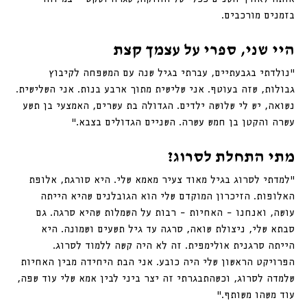
בזמנים מורכבים.
היי שני, ספרי על עצמך קצת
“נולדתי בגבעתיים, עברתי בגיל שנה עם המשפחה לקיבוץ 
גבולות, שזה בעוטף. אני שלישית מתוך ארבע בנות. אני השלישית. 
נשואה, יש לי שלושה ילדים. הגדולה בת עשרים, האמצעי בן תשע 
עשרה והקטן בן חמש עשרה. השניים הגדולים בצבא.”
מתי התחלת לסרוג?
״למדתי לסרוג בגיל מאוד צעיר מאמא שלי. היא סורגת, אלופת 
האלופות. הזיכרון המוקדם שלי הוא הגובלנים שהיא הייתה 
עושה, ואנחנו – האחיות – רבות על השמלות שהיא סרגה. גם 
סבתא שלי, ניצולת שואה, סרגה עד גיל תשעים ושמונה. היא 
הייתה סרגנית אולימפית. זה לא היה קשה ללמוד לסרוג. 
הפרויקט הראשון שלי היה כובע. אני הבת היחידה מבין האחיות 
שלמדה לסרוג, וכשהתבגרתי זה יצר ביני לבין אמא שלי עוד שפה, 
עוד משהו משותף.״