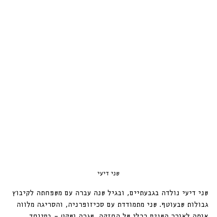
שני דיעי
שני דיעי נולדה בגבעתיים, ובגיל שנה עברה עם משפחתה לקיבוץ 
גבולות שבעוטף. שני מתמודדת עם סכיזופרניה, והסריגה מלווה 
אותה לאורך השנים ככלי של החזקה, שגרה ושקט — במיוחד 