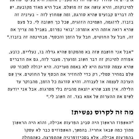
לתינוקות, והיא עושה את זה מושלם. אבל היא מאוד מקובעת. יש 
לה דברים קבועים שהיא סורגת, ומה שמחוץ לזה – בעיניה זה 
בזבוז. לדוגמה, השמיכה הזוגית, שכל כך חשובה לי. כל פעם 
שהיא רואה אותה היא אומרת: ׳בואי נפרום, בשביל מה צריך את 
זה, חבל על החוטים, חבל על הזמן והכסף׳. מבחינתה זה בזבוז.״
״אבל אני חושבת שזה בא מהמקום שהיא גדלה בו, נעליים, כובע, 
אפודה לתינוק זה דבר חשוב ומוערך. מעבר לזה, גם את הדברים 
שהיא עצמה סורגת היא לא באמת מעריכה. היא יכולה למכור סט 
שלם במחיר סמלי, רק כדי להחזיר את הכסף על החוטים. אין שם 
הערכה לעצמה או לעבודה. והיא סורגת כל הזמן, מהבוקר עד 
הלילה. אין מצב שהיא יוצאת מהבית בלי מסרגות. אבל אני יודעת 
לשים את ההערות של אמא בצד. זה חשוב לי.״
מה זה לקרוס נפשית?
״האשפוז הראשון היה סביב הפרעות אכילה, והוא היה הראשון 
מתוך כמה שבאו אחריו. בהמשך, האשפוזים כבר לא עסקו 
בהפרעות אכילה, אלא בסכיזופרניה שהתפרצה. כשהמחלה 