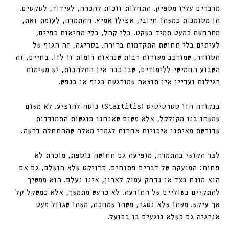
מדברים עליו מספיק. התחלות זוכות להכרה, לעידוד, לטקסים. 
הן מסומנות כמשהו חיובי, אפילו אמיץ. ההתמדה, לעומת זאת, 
מתרחשת כמעט תמיד בשקט. בלי קהל, בלי מחיאות כפיים, 
לעיתים בלי תחושת התקדמות ברורה. בסריגה, זה הגוף של 
הסוודר, שמורכב משורות רבות שנראות דומות זו לזו. בחיים, זה 
השבוע החמישי ללימודים, שבו כבר אין התלהבות, יש משימות 
רגילות ועדיין אין תוצאה שמורגשת בגוף או בנפש.
בנקודה הזו סטרטיטיס (Startitis) נוטה להופיע. לא משום 
שמשהו בנו מקולקל, אלא משום שאנחנו פוגשות התמודדות 
שדורשת מאיתנו איכויות אחרות לגמרי מאלה שההתחלה דרשה. 
לצד הקושי בהתמדה, מופיעה גם תחושה נוספת, מוכרת לא 
פחות: המועקה של דברים פתוחים. פרויקט שלא הושלם, גם אם 
הוא מונח בצד או נדחק עמוק לארון, אינו נעלם. הוא ממשיך 
להתקיים בשוליים של התודעה. לא כרעש מתמשך, אלא כמשקל קל 
אך עיקש. משהו שלא נסגר, משהו שמחכה, משהו שגוזל מעט 
אנרגיה גם כשלא נוגעים בו בפועל.