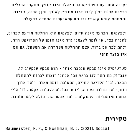
ישיבה אחת עם הפרויקט גם כשהלב אינו קופץ. מחקרי הרגלים 
מראים שכוח רצון לבדו אינו מחזיק לאורך זמן; מבנה, סביבה 
והפחתת עומס קוגניטיבי הם שמאפשרים התמדה בפעולה.
ולפעמים, הכרעה אינה סיום. לפעמים היא החלטה מודעת לפרום, 
להניח בצד, או לומר לעצמנו שזה אינו הזמן של הפרויקט הזה, 
ולתת לכך שם ברור. עצם ההחלטה משחררת את המשקל, גם אם 
אין תוצר סופי.
סטרטיטיס אינו מבקש שנכבה אותו - הוא מבקש שנקשיב לו. 
שנבדוק מה חסר לנו ברגע שבו אנחנו רוצות לברוח להתחלה 
הבאה. ובין הסריגה לחיים, התשובה דומה מאוד: יותר אורך 
רוח, יותר מרווח נשימה, ויותר נכונות לעבודה שקטה. וזו אולי 
אחת המיומנויות העמוקות ביותר שהסריגה יכולה ללמד אותנו.
מקורות
Baumeister, R. F., & Bushman, B. J. (2021). Social 