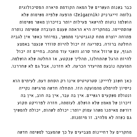
כבר בשנות העשרים של המאה הקודמת תיארה הפסיכולוגית 
בלומה זייגרניק (Zeigarnik) תופעה שלפיה משימות שלא 
הושלמו נוטות להישאר פעילות יותר בזיכרון מאשר משימות 
שהסתיימו. במחקריה היא הראתה שעצם העובדה שמשימה נותרה 
פתוחה יוצרת מתח קוגניטיבי מתמשך, במיוחד כאשר אין לגביה 
החלטה ברורה. בסריגה זה יכול להיות סוודר שנעצר באמצע 
הגוף, עם שרוול אחד סרוג והשני עוד מחכה. בחיים זה יכול 
להיות הרגל שהתחלנו, תהליך שנקטע, או החלטה שלא הושלמה. 
המועקה נובעת מהיעדר הכרעה. לא חזרנו, אבל גם לא שחררנו.
כאן חשוב לדייק: סטרטיטיס אינו רק הסחת דעת. לעיתים הוא 
ניסיון להימלט מהמועקה הזו. התחלה חדשה מרגישה נקייה 
ונטולת משקעים רגשיים. אין בה עבר, אין בה חוב, אין בה 
זיכרון של מאמץ שלא הושלם. לעומתה, חזרה לפרויקט תקוע 
דורשת מאיתנו משהו עמוק יותר: יכולת לשהות, יכולת להמשיך 
גם כשזה לא מלהיב. זו מיומנות.
מחקרים על דחיינות מצביעים על כך שהמעבר למשימה חדשה 