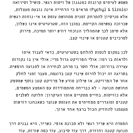
משמש לעיתים קרובות כמנגנון של ויסות רגשי. פושיל וסירואה 
(Pychyl & Sirois) מראים כי הדחייה אינה נובעת מעצלות, 
אלא מניסיון להתרחק זמנית מתחושת עומס או אי-נוחות רגשית 
שכרוכה במשימה הקיימת. במובן הזה, סטרטיטיס אינו כשלון, 
אלא סימן לכך שהתהליך הנוכחי דורש יותר תמיכה, פירוק 
למרכיבים קטנים או שינוי קצב. 
לכן במקום לנסות להלחם בסטרטיטיס, כדאי לעבוד איתו 
ולראות בו רמז: אולי הפרויקט גדול מדי; אולי אין בו נקודות 
עצירה ברורות; אולי חסר בו מרחב לבחירה או לתנועה חופשית. 
בסריגה זה יכול להיות שינוי קטן בדוגמה, מעבר זמני לחלק 
אחר של הפרויקט, או שילוב מודע של פרויקט קטן נוסף שמספק 
תחושת תנועה – לא כבריחה מהתמודדות עם האמצע המשמים, 
אלא כוויסות. בחיים מתקיים אותו העיקרון: חלוקה לשלבים 
קטנים ומוגדרים מפחיתים את העומס שנוצר כשאנחנו דורשות 
מעצמנו להחזיק הכול ברצף אחד ארוך.
התמדה היא שריר רגשי ולא תכונת אופי. כשריר, היא נבנית דרך 
תנועה קטנה וחוזרת, דרך עוד סיבוב, עוד כמה שורות, עוד 