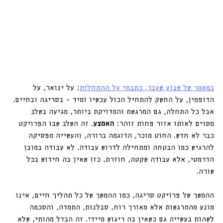
במאמר של שבוע שעבר, כתבתי על ההתחלות
: על ינואר, על 
הדופמין, על החשק להתחיל הכול עכשיו ומיד – בסריגה ובחיים. 
אבל כל התחלה, גם המרגשת והמדויקת ביותר, מגיעה בשלב 
מסוים לאותו אזור פחות זוהר: 
האמצע
. זה השלב שבו הפרויקט 
כבר לא חדש. החוט מוכר, הדוגמה ברורה, והעשייה מפסיקה 
להרגיש כמו הבטחה ומתחילה לדרוש עבודה. לא עבודה במובן 
הדרמטי, אלא עבודה שקטה, חוזרת, כזו שאין בה חידוש בכל 
שורה.
ההמשך של פרויקט סריגה, כמו ההמשך של כל תהליך חיים, אינו 
מונע מהתרגשות אלא מאורך רוח, סבלנות, התמדה, והסכמה 
לשהות בעשייה גם כשאין בה ריגוש מיידי. זה הבדל מהותי, שלא 