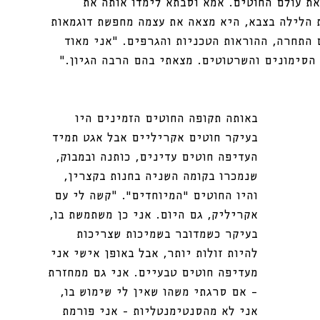
ת עולם החוטים. אמא וסבתא לימדו אותה את 
ת הלילה בצבא, היא מצאה את עצמה מחפשת דוגמאות 
התחרה, ההוראות הטכניות והגרפים. “אני מאוד 
 הסימונים והשרטוטים. מצאתי בהם הרבה הגיון.”
באותה תקופה החוטים הזמינים היו 
בעיקר חוטים אקריליים אבל אגט תמיד 
העדיפה חוטים עדינים, כותנה ובמבוק, 
שנמכרו בקומה השניה בחנות בקצרין, 
והיו החוטים ״המיוחדים״. “קשה לי עם 
אקריליק, גם היום. אני כן משתמשת בו, 
בעיקר כשמדובר בשמיכות שצריכות 
להיות זולות יותר, אבל באופן אישי אני 
מעדיפה חוטים טבעיים. אני גם ממחזרת 
– אם סרגתי משהו שאין לי שימוש בו, 
אני לא מהסנטימנטליות - אני פורמת 