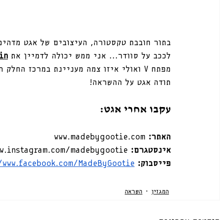
בתור חובבת טקסטורה, העיצובים של אגט מדהימ
לככב על סוודר... אני ממש יכולה לדמיין את 
in
מפתח V ואולי איזו צמה מעניינת במרכז החל
תודה אגט על ההשראה!
עקבו אחרי אגט:
האתר:
www.madebygootie.com
אינסטגרם: 
ww.instagram.com/madebygootie/
פייסבוק
: 
/www.facebook.com/MadeByGootie
המגזין
השראה