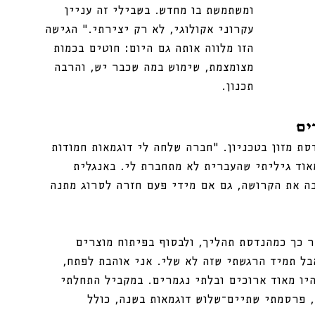
ומשתמשת בו מחדש. בשבילי זה עניין 
עקרוני אקולוגי, לא רק יצירתי.” הגישה 
הזו מלווה אותה גם היום: חוטים בכמות 
מצומצמת, שימוש במה שכבר יש, והרבה 
תכנון.
ים
 במהלך לימודי הנדסת מזון בטכניון. “חברה שלחה לי דוגמאות חמודות 
אוד גיליתי שהעברית לא מתחברת לי. באנגלית 
בה את הקרושה, גם אם מידי פעם חזרה לסרוג מתנה 
עבדה בתעשיית המזון, תחילה ב-QA, אחר כך כמהנדסת תהליך, ולבסוף בפיתוח מוצרים 
בל תמיד הרגשתי שזה לא שלי. אני אוהבת לפתח, 
יו מאוד ארוכים ובלתי נגמרים. במקביל התחלתי 
, פרסמתי שתיים־שלוש דוגמאות בשנה, כולל 