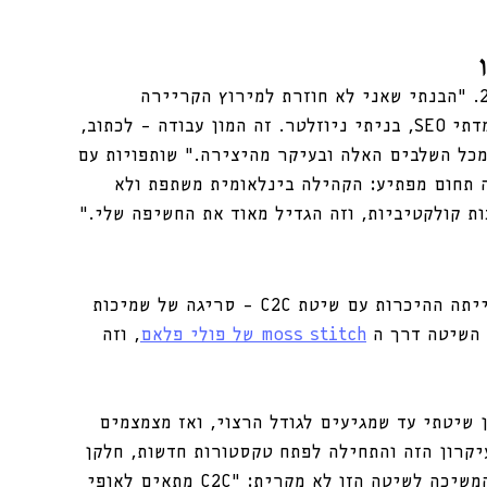
הפריצה הגדולה הגיעה אחרי לידת בתה, ב-2020. “הבנתי שאני לא חוזרת למירוץ הקריירה 
כמנהדסת מזון. פתחתי בלוג, חנות דיגיטלית, למדתי SEO, בניתי ניוזלטר. זה המון עבודה – לכתוב, 
 מכל השלבים האלה ובעיקר מהיצירה.” שותפויות עם 
ה תחום מפתיע: הקהילה בינלאומית משתפת ולא 
ת קולקטיביות, וזה הגדיל מאוד את החשיפה שלי.”
בין התחנות המשמעותיות במסע היצירתי שלה הייתה ההיכרות עם שיטת C2C – סריגה של שמיכות 
moss stitch של פולי פלאם
, וזה 
פן שיטתי עד שמגיעים לגודל הרצוי, ואז מצמצמים 
יקרון הזה והתחילה לפתח טקסטורות חדשות, חלקן 
מבוססות על תכים קיימים ורובן פרי יצירתה. המשיכה לשיטה הזו לא מקרית: “C2C מתאים לאופי 