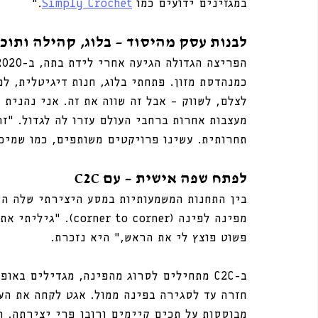
במגזינים ידועים כמו 
Simply Crochet
.”
לבנות עסק מהיסוד – בלוג, קהילה ותוכן
לצלם, לשווק – אבל זה שווה את זה. אני נהנית
מעצבות אחרות ברחבי העולם עזרו לה לגדול. “ז
תחרותית. עשינו פרויקטים משותפים, כמו שמיכו
לפתח שפה אישית – עם C2C
מפינה לפינה (corner to corner). “גיליתי את השיטה דרך ה 
פשוט פוצץ לי את הראש,” היא נזכרת.
ב-C2C מתחילים לסרוג מהפינה, מגדילים באו
חזרה עד לסגירה בפינה ממול. אגט לקחה את הע