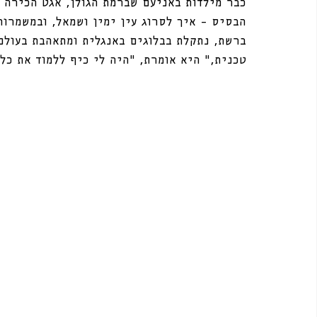
כבר מילדות באניעם שברמת הגולן, אגט הכירה א
הבסיס – איך לסרוג עין ימין ושמאל, ובמשמרו
ברשת, נתקלת בבלוגים באנגלית ומתאהבת בעולם 
טכנית,” היא אומרת, “היה לי כיף ללמוד את כל