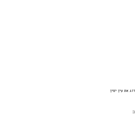
וג את עין ימין
: