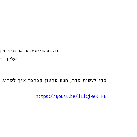
דוגמית סריגה עם סריגה בעיני ימין
העליון - ד
כדי לעשות סדר, הנה סרטון קצרצר איך לסרוג א
https://youtu.be/lIlcjWeR_PE