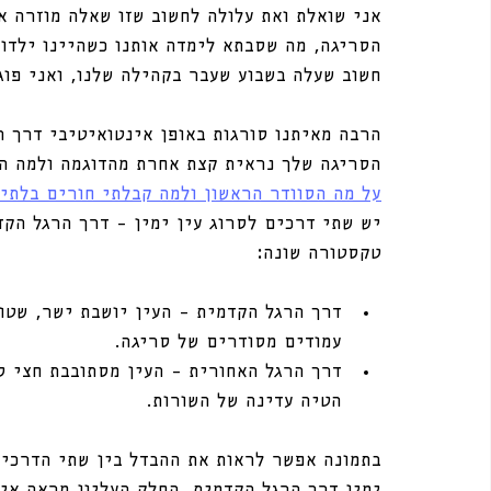
אני שואלת ואת עלולה לחשוב שזו שאלה מוזרה או
הסריגה, מה שסבתא לימדה אותנו כשהיינו ילדו
חשוב שעלה בשבוע שעבר בקהילה שלנו, ואני פוג
הרבה מאיתנו סורגות באופן אינטואיטיבי דרך ה
הסריגה שלך נראית קצת אחרת מהדוגמה ולמה הג
על מה הסוודר הראשון ולמה קבלתי חורים בלתי 
יש שתי דרכים לסרוג עין ימין – דרך הרגל הקד
טקסטורה שונה:
דרך הרגל הקדמית – העין יושבת ישר, שטו
עמודים מסודרים של סריגה.
דרך הרגל האחורית – העין מסתובבת חצי סי
הטיה עדינה של השורות.
בתמונה אפשר לראות את ההבדל בין שתי הדרכים 
ימין דרך הרגל הקדמית. החלק העליון מראה איך