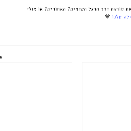
ת סורגת דרך הרגל הקדמית? האחורית? או אולי 
לה שלנו
 💙
הצ