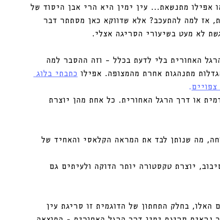
 אפילו מתנשאת... עין ימין היא הרי אבן היסוד של 
ת, אז למה להתעכב? אלא שדווקא כאן מסתתר דבר 
שת לא מעט בשיעורי הסריגה אצלי. 
רגל האחורית בלי לדעת בכלל – וזה ההסבר למה 
דלות מתנהגות אחרת מהמצופה. אפילו 
כתבתי בלוג 
צפויים
.
מית או דרך הרגל האחורית. כל אחת מהן יוצרת 
חה, מה שנותן לבד את המראה הקלאסי והאחיד של 
בוב, יוצרת טקסטורה יותר הדוקה ולעיתים גם 
האלו, בחלק התחתון של הדוגמית זו סריגת עין 
 נראית סריגת ימין דרך הרגל האחורית - התוצאה 