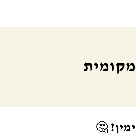
 מקומית
מין? 🤔