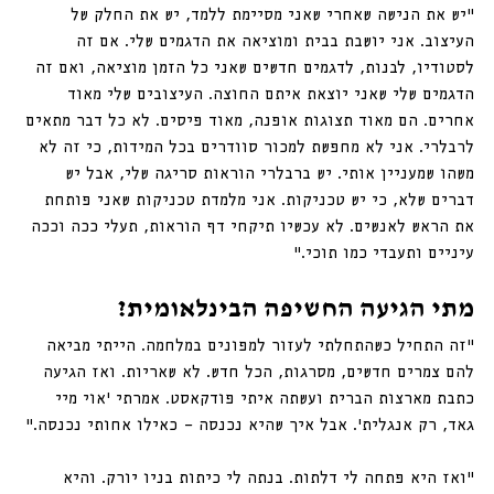
״יש את הנישה שאחרי שאני מסיימת ללמד, יש את החלק של 
העיצוב. אני יושבת בבית ומוציאה את הדגמים שלי. אם זה 
לסטודיו, לבנות, לדגמים חדשים שאני כל הזמן מוציאה, ואם זה 
הדגמים שלי שאני יוצאת איתם החוצה. העיצובים שלי מאוד 
אחרים. הם מאוד תצוגות אופנה, מאוד פיסים. לא כל דבר מתאים 
לרבלרי. אני לא מחפשת למכור סוודרים בכל המידות, כי זה לא 
משהו שמעניין אותי. יש ברבלרי הוראות סריגה שלי, אבל יש 
דברים שלא, כי יש טכניקות. אני מלמדת טכניקות שאני פותחת 
את הראש לאנשים. לא עכשיו תיקחי דף הוראות, תעלי ככה וככה 
עיניים ותעבדי כמו תוכי.״ 
מתי הגיעה החשיפה הבינלאומית?
״זה התחיל כשהתחלתי לעזור למפונים במלחמה. הייתי מביאה 
להם צמרים חדשים, מסרגות, הכל חדש. לא שאריות. ואז הגיעה 
כתבת מארצות הברית ועשתה איתי פודקאסט. אמרתי ׳אוי מיי 
גאד, רק אנגלית׳. אבל איך שהיא נכנסה — כאילו אחותי נכנסה.״
״ואז היא פתחה לי דלתות. בנתה לי כיתות בניו יורק. והיא 