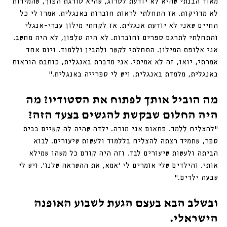
מאוד הבנתי שהיא לא יודעת לסרוג, שהיא סורגת הפוך, שהמידות 
לא מדויקות. אז התחלתי לראות חוברות באנגלית. אמרו לי כל 
החיים שאני לא יודעת אנגלית. אז לקחתי מילון עברי-אנגלי 
והתחלתי לתרגם ספרים וחוברות. לא היה טלפון, לא היה מחשב. 
אני אלופת המילון. התחלתי לקשר ולהבין וללמוד. ויום אחד 
אמרתי, יואו, זה לא אמיתי. אני מדברת באנגלית, כותבת הוראות 
באנגלית, מלמדת באנגלית. ויש לי ספרייה באנגלית.״
מה הוביל אותך לפתוח את הסטודיו? מה 
היה החלום שבקשת להגשים בצעד הזה?
״להצליח ללמד. פתאום אני מורה. ילדה שהיה לה קשיים בבית 
ספר, שתמיד רצתה להצליח בללמוד ולעשות שיעורים. לבוא 
הביתה ולעשות שיעורים לבד. וזה היה קודם כל משהו שמילא 
אותי. והילדים שלי אומרים לי ׳אמא, את ההשראה שלנו׳. ויש לי 
שבעה ילדים.״
ובשלב הבא בעצם הגעת לשבוע האופנה 
הישראלי.