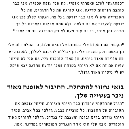
"כשהגעתי לשלב שאמרתי אוקיי, מה אני עושה עכשיו? אני כבר 
כותבת הוראות סריגה, אני סורגת את כל הדגמים, את כל 
הספרייה שיש לי אני כבר יודעת בעל פה. הגעתי לשלב שכן אני 
יודעת להעביר את זה הלאה. ולא סתם אנשים נשארים כל כך 
הרבה זמן איתי, כי זה עוד פעם לא רק הסריגה, זה מי שאני."
"הקמתי את המקום שלי במתחם של הבית שלנו, כי התלמידות שלי 
הן באמת חלק מהבית שלי. הן יכולות להיכנס לסלון, למטבח. יש 
פה אווירה מאוד ביתית. הן מאוד סומכות עלי. גם אני לא הייתי 
עושה את זה אם לא הייתי בטוחה שאני יודעת שהדגם יצא פיקס. 
יש לי ניסיון מאוד גדול.״ 
בואי נחזור להתחלה. החיבור לאופנה מאוד 
ניכר בעשייה שלך.
"מגיל שהחזקתי עיפרון כבר הייתי מציירת. הייתי צובעת את 
הקוביות של החשבון, כל קובייה בצבע. גדלתי בתל אביב. תמיד 
הייתי גוזרת בדים ובונה ומעצבת לי בגדים. גדלתי להורים מאוד 
מוכשרים. אבא שלי הוא אחד הנגרים המוכשרים במדינה. אמן. 