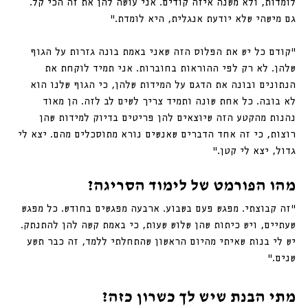
לומדות, ולא משנה איזה קודים. אני עושה להן את זה הכי קל. 
גם מישהי שלא יודעת אנגלית, היא לומדת."
"קודם כל יש את הפלוס הזה שאני באמת בונה גזרות על הגוף 
שלהן. לא רק לפי ההוראות בחוברות. אני תמיד לוקחת את 
הנתונים ובונה את הדגם על המידות שלהן, כי הגוף שלנו הוא 
לא בובה. כל אחת שונה ותמיד צריך לשים לב לזה. הן מאוד 
נהנות מהקטע הזה שיוצאים להן פריטים בדיוק למידות שהן 
רוצות, כי זה אחד הדברים שאנשים נורא מתוסכלים מהם. יצא לי 
גדול, יצא לי קטן."
מהו הפורמט של לימוד הסריגה?
"זה קבוצתי. מפגש פעם בשבוע. ארבעה מפגשים בחודש. כל מפגש 
שעתיים, ויש כיתות שהן שלוש שעות, כי באמת קשה להן להתנתק. 
יש לי בנות שאיתי מהיום הראשון שהתחלתי ללמד, זה כבר תשע 
שנים."
מתי הבנת שיש לך כשרון כזה?