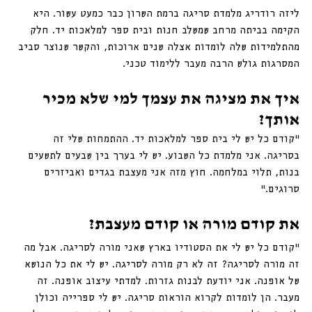
ליזה רודריג מלמדת סריגה ברמת השרון כבר כמעט עשור. היא 
הקימה בביתה מרחב שמשלב חנות ובית ספר למלאכות יד. חלק 
מהתלמידות שלה לומדות אצלה שנים ארוכות, והקשר שנוצר סביב 
המסרגות גולש הרבה מעבר ללימוד טכני.
איך את מציגה את עצמך למי שלא מכיר 
אותך?
״קודם כל יש לי בית ספר למלאכות יד. ההתמחות שלי זה 
בסריגה. אני מלמדת כל השבוע. יש לי בערך בין שבעים לתשעים 
בנות, תלוי במלחמה. חוץ מזה אני מעצבת בגדים ואביזרים 
סרוגים.״
את קודם מורה או קודם מעצבת?
"קודם כל יש לי את הסטודיו בארץ שאני מורה לסריגה. אבל מה 
זה מורה לסריגה? זה לא רק מורה לסריגה. יש לי את כל הנושא 
של אופנה. אני יודעת לבנות גזרות. למדתי עיצוב אופנה. זה 
מעבר. הן לומדות לקרוא הוראות סריגה. יש לי ספרייה וכולן 