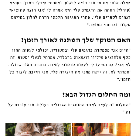
שאלה אותי את מי אני רוצה לפגוש. ואמרתי שירלי פאדן. כשהיא 
(שירלי) ראתה את הדגמים שלי היא אמרה לי ׳אני רוצה שתוציאי 
דגמים לספרים שלי׳. אחרי הפגישה הלכתי חזרה למלון בטיימס 
סקוור וצרחתי מאושר.״
האם המוקד שלך השתנה לאורך הזמן?
״היום אני מתמקדת בדגמים שלי ובסטודיו. יכולתי לעשות המון 
כסף מלהוציא מיליון דוגמאות ברבלרי. אמרתי לבעלי ׳סטופ. זה 
לא אני׳. גם הציעו לי לעשות סרטוני למידה בחברה מאוד גדולה. 
׳אמרתי לא. זה ייקח ממני את היצירה שלי. אני חייבת ליצור כל 
הזמן׳.״
ומה החלום הגדול הבא?
״החלום זה לעצב לאחד המותגים הגדולים בעולם. אני עובדת על 
זה.״