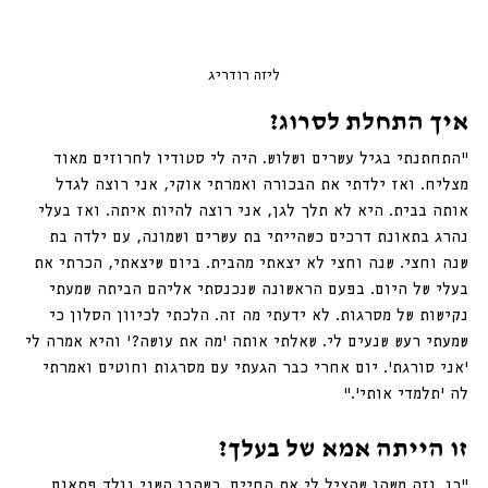
ליזה רודריג
איך התחלת לסרוג?
״התחתנתי בגיל עשרים ושלוש. היה לי סטודיו לחרוזים מאוד 
מצליח. ואז ילדתי את הבכורה ואמרתי אוקי, אני רוצה לגדל 
אותה בבית. היא לא תלך לגן, אני רוצה להיות איתה. ואז בעלי 
נהרג בתאונת דרכים כשהייתי בת עשרים ושמונה, עם ילדה בת 
שנה וחצי. שנה וחצי לא יצאתי מהבית. ביום שיצאתי, הכרתי את 
בעלי של היום. בפעם הראשונה שנכנסתי אליהם הביתה שמעתי 
נקישות של מסרגות. לא ידעתי מה זה. הלכתי לכיוון הסלון כי 
שמעתי רעש שנעים לי. שאלתי אותה ׳מה את עושה?׳ והיא אמרה לי 
׳אני סורגת׳. יום אחרי כבר הגעתי עם מסרגות וחוטים ואמרתי 
לה ׳תלמדי אותי׳.״
זו הייתה אמא של בעלך?
״כן. וזה משהו שהציל לי את החיים. כשהבן השני נולד פתאום 