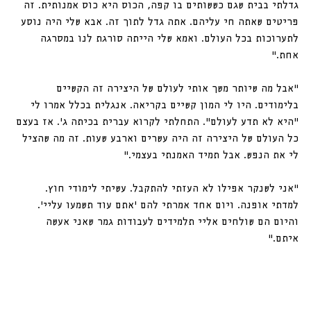
גדלתי בבית שגם כששותים בו קפה, הכוס היא כוס אמנותית. זה 
פריטים שאתה חי עליהם. אתה גדל לתוך זה. אבא שלי היה נוסע 
לתערוכות בכל העולם. ואמא שלי הייתה סורגת לנו במסרגה 
אחת."
"אבל מה שיותר משך אותי לעולם של היצירה זה הקשיים 
בלימודים. היו לי המון קשיים בקריאה. אנגלית בכלל אמרו לי 
“היא לא תדע לעולם”. התחלתי לקרוא עברית בכיתה ג’. אז בעצם 
כל העולם של היצירה זה היה עשרים וארבע שעות. זה מה שהציל 
לי את הנפש. אבל תמיד האמנתי בעצמי."
"אני לשנקר אפילו לא העזתי להתקבל. עשיתי לימודי חוץ. 
למדתי אופנה. ויום אחד אמרתי להם ׳אתם עוד תשמעו עליי׳. 
והיום הם שולחים אליי תלמידים לעבודות גמר שאני אעשה 
איתם."