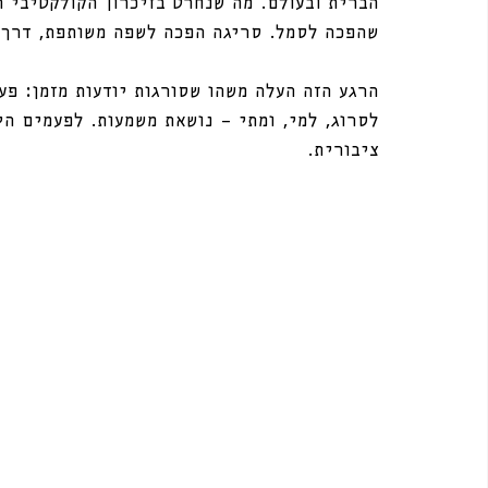
הברית ובעולם. מה שנחרט בזיכרון הקולקטיבי ה
שהפכה לסמל. סריגה הפכה לשפה משותפת, דרך לה
הרגע הזה העלה משהו שסורגות יודעות מזמן: פע
לסרוג, למי, ומתי — נושאת משמעות. לפעמים הי
ציבורית.