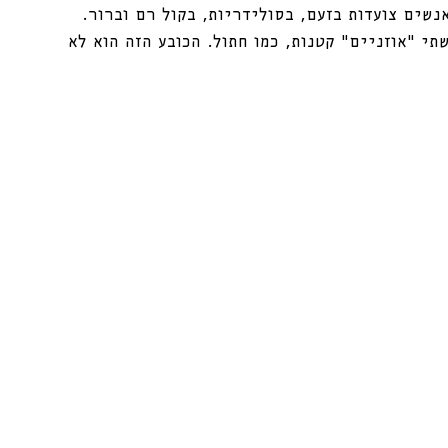
נשים ואנשים צועדות בזעם, בסולידריות, בקול רם וברור. 
תי “אוזניים” קטנות, כמו חתול. הכובע הזה הוא לא 