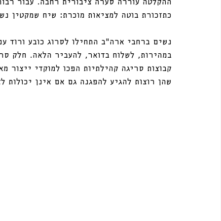
ההקלטה עוררה סערה ציבורית רחבה. עבור רבות
כתזכורת בוטה למציאות מוכרת: שיח שמקטין נשי
נשים ברחבי ארה”ב התחילו לסרוג כובע ורוד עם
במהירות, לשלוח בדואר, להעביר הלאה. חלק סרג
קבוצות סריגה קהילתיות הפכו למוקדי ייצור מאו
שהן רוצות להגיע להפגנה גם אם אינן יכולות לצ