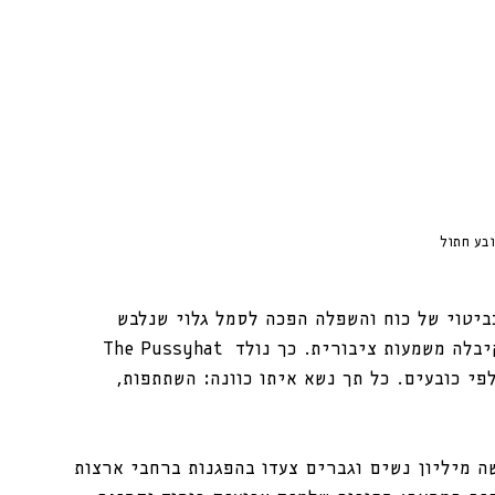
בע חתול
יטוי של כוח והשפלה הפכה לסמל גלוי שנלבש 
בגאווה. פעולה ידנית, איטית, ביתית לכאורה, קיבלה משמעות ציבורית. כך נולד The Pussyhat 
ת אלפי כובעים. כל תך נשא איתו כוונה: השתתפות, 
 מיליון נשים וגברים צעדו בהפגנות ברחבי ארצות 