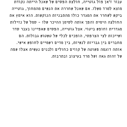
עבור ז׳אן פול גוטייה, חולצת הפסים של שאנל הייתה נקודת 
מוצא למרד משלו. אם שאנל שחררה את הנשים מהמחוך, גוטייה 
ביקש לשחרר את המגדר כולו מהתבניות הנוקשות. הוא אימץ את 
החולצה הימית והפך אותה לסימן ההיכר שלו – סמל של נזילות 
מגדרית וחופש ביטוי. אצל גוטייה, הפסים שאפיינו בעבר סדר 
ושייכות לצי הצרפתי, הופכים לכלי של טשטוש גבולות. הם 
מחברים בין גבריות לנשיות, בין מדים רשמיים לחופש אישי. 
אותה דוגמה פשוטה של קווים כחולים ולבנים נעשית אצלו שפה 
של זהות גאה ושל מרד בעיצוב ובתרבות.