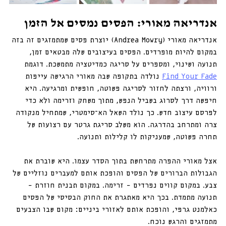
אנדריאה מאורי: הפסים נמסים אל הזמן
אנדריאה מאורי (Andrea Mowry) יוצרת פסים שמתמזגים זה בזה 
במקום להיות מופרדים. הפסים בעיצובים שלה מבטאים זמן, 
תנועה ושינוי, ומספרים על סריגה כמדיטציה מתמשכת. דוגמת 
Find Your Fade
 נולדה בתקופה שבה מאורי הרגישה עייפות 
ורוויה, ורצתה לחזור לסריגה פשוטה, חופשית ומרגיעה. היא 
חיפשה דרך לסרוג בשביל הנפש, מתוך משחק וזרימה ולא כדי 
לפרסם עיצוב חדש. כך נולד השאל הא־סימטרי, שמתחיל מנקודה 
צרה ומתרחב בהדרגה. הוא משלב סריגת גרטר עם רצועות של 
תחרה פשוטה, שמעניקות לו קלילות ותנועה. 
אצל מאורי ההפרה מתרחשת בתוך הסדר עצמו. היא שוברת את 
הגבולות הברורים של הפסים והופכת אותם למעברים נוזליים של 
צבע. במקום קווים נפרדים – זרימה. במקום תבנית חוזרת – 
תנועה מתמדת. בכך היא מאתגרת את החוק הבסיסי של הפסים 
כאלמנט גרפי, והופכת אותם לאזורי ביניים: מקום שבו הצבעים 
מתמזגים והרגש נוכח. 