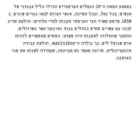
באמצע המאה ה־19 הנמלים הצרפתיים הכילו בליל צבעוני של 
אנשים. בכל נמל, ובכל ספינה, אנשי הצוות לבשו בגדים שונים. ב 
1858 פרסם משרד הצי הצרפתי תקנות למדי מלחים: חולצת סריג 
לבנה עם עשרים פסים כחולים בגוף וארבעה־עשר בשרוולים. 
ההסבר שהתלווה לתקנות היה פשוט: הפסים מאפשרים לזהות 
אדם שנופל לים. כך נולדה ה־marinière, חולצת עבודה 
פונקציונלית, סרוגה מצמר גס מברטאן, שעתידה לשנות את פני 
האופנה. 