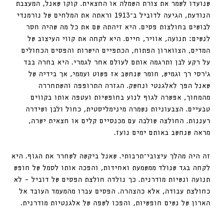
שנועדו לשמר את צורת השמלה או החצאית. קוקו שאנל, המעצבת 
הנודעת, הגיעה לדוביל ב־1913 וראתה את המלחים של נורמנדי 
לבושים בחולצות פסים. היא זיהתה שם את כל מה שהיה חסר 
לנשים: תנועה, אוויר, חיים. היא לקחה את קווי העיצוב של 
המדים, הצווארון הפתוח, הכתפיים הישרות והפסים הכחולים 
על רקע לבן ותרגמה אותם לעולם אחר לגמרי. היא בחרה בבד 
ג׳רסי רך וגמיש, חומר שנחשב אז פשוט ועממי, אך בידיה של 
שאנל הפך לאלגנטי ונחשק. הגזרה התרופפה והשתחררה 
מהמחוך, אפשרה לגוף לנוע בחופשיות ועטפה אותו בקווים 
טבעיים. הצבעוניות נשמרה מינימליסטית, כחול ולבן ושידרה 
רעננות. החולצה שולבה עם מכנסיים קלים או חצאית ישרה, 
מראה שנחשב באותם ימים נועז.
זה היה מהלך עיצובי־תרבותי. שאנל ביקשה לשחרר את הגוף. היא 
לקחה בגד שנולד ממשמעת ואחידות, והפכה אותו לסמל של חופש 
תנועה ונשיות מודרנית. כך נולדה חולצת הפסים של דוביל – לא 
כחולצת עבודה, אלא כהצהרה. הפסים עברו מהמעמד העובד אל 
הארון של נשים חופשיות, והפכו לשפה של אלגנטיות מודרנית.