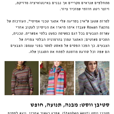
מתחלפים שנראים מקריים אך נבנים באינטואיציה מדויקת, 
ויוצר רטט חזותי שמזכיר ציור.
למרות שטען ש״אין בסריגה שלי אתגר טכני אמיתי״, העורכות של 
Rowan Yarns שעבדו איתו תיארו את הניסיון לעקוב אחרי 
עשרות הצבעים בכל דגם כמשימה כמעט בלתי אפשרית. טכנית, 
התכים פשוטים; האתגר טמון בהרמוניה הבלתי צפויה של 
הצבעים. כך הפכו הפסים של פאסט למסר בפני עצמם: הצבעים 
הם שפה וכל סורגת מוזמנת לפתח את הסגנון שלה.
סטיבן ווסט: מבנה, תנועה, חופש
סטיבן ווסט (Stephen West), שפרץ כעשור אחריו, ניגש לפסים 