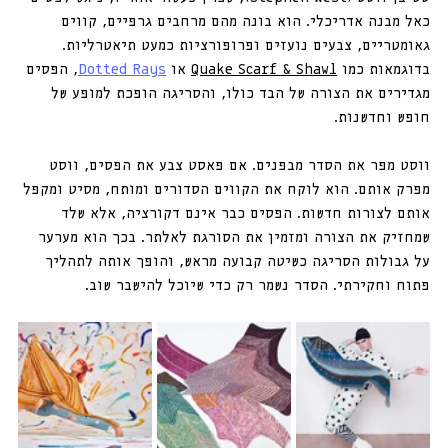
כאל מבנה אדריכלי. הוא בונה מהם מרחבים גרפיים, קווים 
גאומטריים, צבעים נועזים ופרופורציות כמעט תיאטרליות. 
בדוגמאות כמו 
Quake Scarf & Shawl
 או 
Dotted Rays
, הפסים 
מגדירים את הצורה של הבד כולו, והסריגה הופכת למופע של 
חופש וחדשנות.
ווסט מפר את הסדר מבפנים. אם פאסט צבע את הפסים, ווסט 
מפרק אותם. הוא לוקח את הקווים הסדורים ומותח, מסיט ומקפל 
אותם לצורות חדשות. הפסים כבר אינם דקורציה, אלא שלד 
שמחזיק את הצורה ומזמין את הסורגת לאלתר. בכך הוא מערער 
על גבולות הסריגה כשיטה קבועה מראש, והופך אותה לתהליך 
פתוח וחקירתי. הסדר נשמר רק כדי שיוכל להישבר שוב.