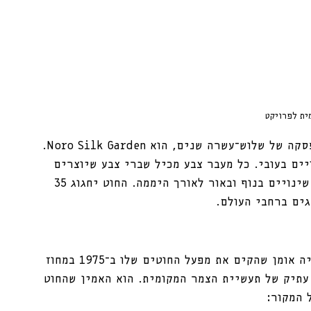
ית לפרויקט
ש־עשרה שנים, הוא Noro Silk Garden.
יים בעובי. כל מעבר צבע מכיל שברי צבע שיוצרים 
שילובים יפהפיים שמזכירים לי חילופי עונות, שינויים בנוף ובאור לאורך היממה. החוט יחגוג 35 
סילק גרדן נולד מהחזון של אייזקו נורו. נורו היה אומן שהקים את מפעל החוטים שלו ב־1975 במחוז 
 עתיק של תעשיית הצמר המקומית. הוא האמין שהחוט 
 המקור: