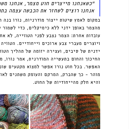
“כשאנחנו מייצרים חוט מצמר, אנחנו משת
אנחנו רוצים לשחזר את הכבשה עצמה בתוך
במקום לאמץ שיטות ייצור מודרניות, נורו בנה ת
מהצמר באופן ידני ללא כימיקלים, כדי לשמור ע
עובדות אחרת: הצמר נצבע לפני הטווייה, לא אחר
ויוצרים מעברי צבע ארוכים וייחודיים. הטוויה 
ידנית של סיבים, ועצירה יזומה של תהליך הטוו
החיכוך והחום בתעשייה המודרנית, אמר נורו, מ
האפשר. בכל חוט נורו אפשר למצוא מקטעים שונ
מוהר – כך שהברק, המרקם והעומק משתנים לאור
והיא חלק מהייחודיות של החוט. 