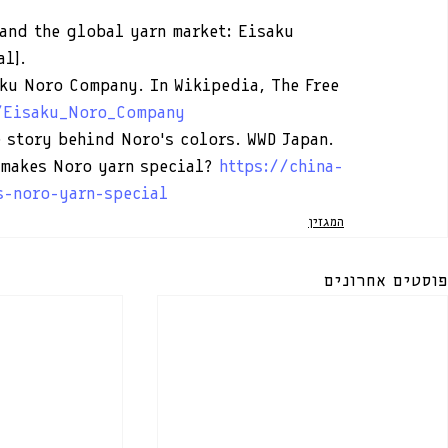
 and the global yarn market: Eisaku 
al].
aku Noro Company. In Wikipedia, The Free 
i/Eisaku_Noro_Company
e story behind Noro’s colors. WWD Japan.
 makes Noro yarn special? 
https://china-
s-noro-yarn-special
המגזין
פוסטים אחרונים