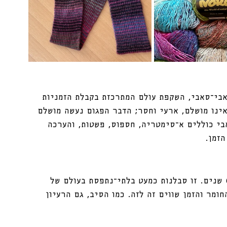
אבי־סאבי, השקפת עולם המתרכזת בקבלת הזמניות 
ינו מושלם, ארעי וחסר; הדבר הפגום נעשה מושלם 
בי כוללים א־סימטריה, חספוס, פשטות, והערכה 
הזמן.
פיתוח של צבע חדש בנורו עשוי להימשך בין 6-7 שנים. זו סבלנות כמעט בלתי־נתפסת בעולם של 
חומר והזמן שווים זה לזה. כמו הסיב, גם הרעיון 