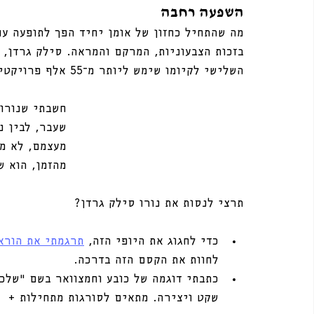
השפעה רחבה
מה שהתחיל כחזון של אומן יחיד הפך לתופעה עו
בזכות הצבעוניות, המרקם והמראה. סילק גרדן, ה
השלישי לקיומו שימש ליותר מ־55 אלף פרויקטים ברחבי העולם.
חשבתי שנורו 
שעבר, לבין נ
מעצמם, לא מת
מהזמן, הוא ש
תרצי לנסות את נורו סילק גרדן?
כדי לחגוג את היופי הזה, 
תרגמתי את הורא
לחוות את הקסם הזה בדרכה. 
כתבתי דוגמה של כובע וחמצוואר בשם ״שלכ
שקט ויצירה. מתאים לסורגות מתחילות + 