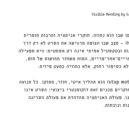
Visible Mending by 
 שבו הוא נחווה. חוקרי אנימציה ותרבות חומרית 
מדברים על אמפתיה מישושית (Haptic Empathy) — מצב שבו הצופה מרגישה את הסרט לא רק דרך 
ות ובטקסטיל אמיתי אינה רק אסתטית: היא מפעילה 
פריים־אחר־פריים, המוח משחזר תחושות של חום, 
לא כסיפור רחוק, אלא כחוויה כמעט פיזית.
גם עצם האנימציה חשובה כאן. סטופ־מושן (stop motion) הוא תהליך איטי, חוזר, מתוקן. כל תנועה 
וקרים מכנים זאת דוקומנטרי ביצועי: הסרט אינו 
נו. פעולת האנימציה מהדהדת את פעולת הסריגה 
ת ונוכחות.