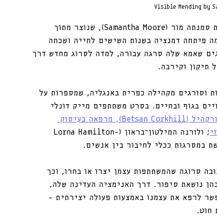
Visible Mending by 
זהו סרט קצר ויפהפה מאת הבמאית והאנימטורית סמנתה מור (Samantha Moore), שנוצר מתוך 
מה פיתחה דמנציה בשנות השישים לחייה ושכחה 
גים שאמא שלה סרגה עבורה, למדה לסרוג מחדש דרך 
 תיקון וקירבה.
עדויות של סורגות וסורגים מקהילה כפרית באנגליה, שמספרות על 
ויים בגוף ובחיים. בסרט משתתפים מייק דונלי 
בטסן קורקהיל (Betsan Corkhill), מרפאה בעיסוק 
י
; ולורנה המילטון־בראון (Lorna Hamilton-
ובה סרוגה שהמשתתפות עצמן יצרו או בחרו, וכך 
בהן נושאת סיפור. דרך האנימציה העדינה שלה, 
שר לרפא את עצמנו באמצעות פעולה יצירתית – 
חוט.