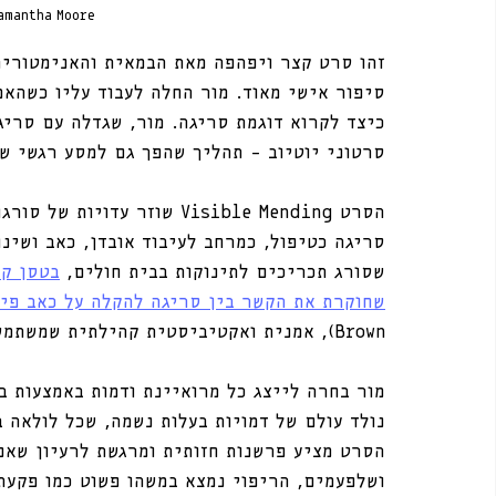
Samantha Moore
סיפור אישי מאוד. מור החלה לעבוד עליו כשהא
כיצד לקרוא דוגמת סריגה. מור, שגדלה עם סרי
סרטוני יוטיוב – תהליך שהפך גם למסע רגשי של
הסרט Visible Mending שוזר 
סריגה כטיפול, כמרחב לעיבוד אובדן, כאב ושינ
שסורג תכריכים לתינוקות בבית חולים, 
שחוקרת את הקשר בין סריגה להקלה על כאב פיז
Brown), אמנית ואקטיביסטית קהילתית שמשתמשת במסרגות ככלי לחיבור בין אנשים.
מור בחרה לייצג כל מרואיינת ודמות באמצעות ב
נולד עולם של דמויות בעלות נשמה, שכל לולאה 
הסרט מציע פרשנות חזותית ומרגשת לרעיון שאפ
ושלפעמים, הריפוי נמצא במשהו פשוט כמו פקעת 