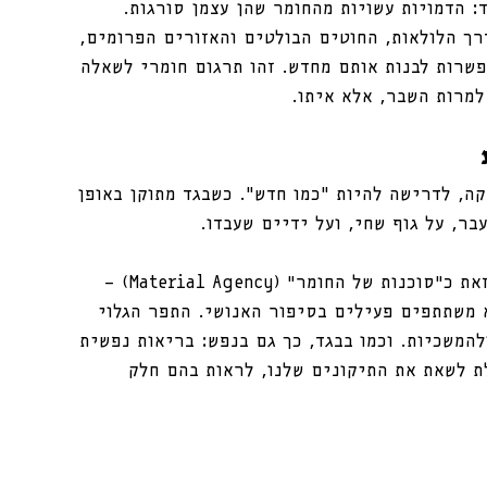
: הדמויות עשויות מהחומר שהן עצמן סורגות. 
רך הלולאות, החוטים הבולטים והאזורים הפרומים, 
שרות לבנות אותם מחדש. זהו תרגום חומרי לשאלה 
למרות השבר, אלא איתו.
קה, לדרישה להיות “כמו חדש”. כשבגד מתוקן באופן 
בר, על גוף שחי, ועל ידיים שעבדו.
חוקרת התרבות החומרית ג’נט הוסקינס מתארת זאת כ״סוכנות של החומר״ (Material Agency) — 
 משתתפים פעילים בסיפור האנושי. התפר הגלוי 
המשכיות. וכמו בבגד, כך גם בנפש: בריאות נפשית 
ת לשאת את התיקונים שלנו, לראות בהם חלק 